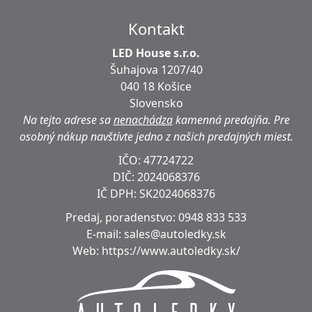
Kontakt
LED House s.r.o.
Šuhajova 1207/40
040 18 Košice
Slovensko
Na tejto adrese sa
nenachádza
kamenná predajňa.
Pre
osobný nákup navštívte jedno z našich predajných miest.
IČO: 47724722
DIČ:
2024068376
IČ DPH:
SK2024068376
Predaj, poradenstvo:
0948 833 533
E-mail:
sales@autoledky.sk
Web:
https://www.autoledky.sk/