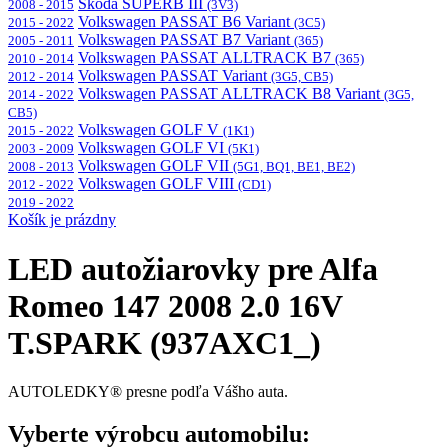
Škoda SUPERB III
2008 - 2015
(3V3)
Volkswagen PASSAT B6 Variant
2015 - 2022
(3C5)
Volkswagen PASSAT B7 Variant
2005 - 2011
(365)
Volkswagen PASSAT ALLTRACK B7
2010 - 2014
(365)
Volkswagen PASSAT Variant
2012 - 2014
(3G5, CB5)
Volkswagen PASSAT ALLTRACK B8 Variant
2014 - 2022
(3G5,
CB5)
Volkswagen GOLF V
2015 - 2022
(1K1)
Volkswagen GOLF VI
2003 - 2009
(5K1)
Volkswagen GOLF VII
2008 - 2013
(5G1, BQ1, BE1, BE2)
Volkswagen GOLF VIII
2012 - 2022
(CD1)
2019 - 2022
Košík je prázdny
LED autožiarovky pre Alfa
Romeo 147 2008 2.0 16V
T.SPARK (937AXC1_)
AUTOLEDKY® presne podľa Vášho auta.
Vyberte výrobcu automobilu: