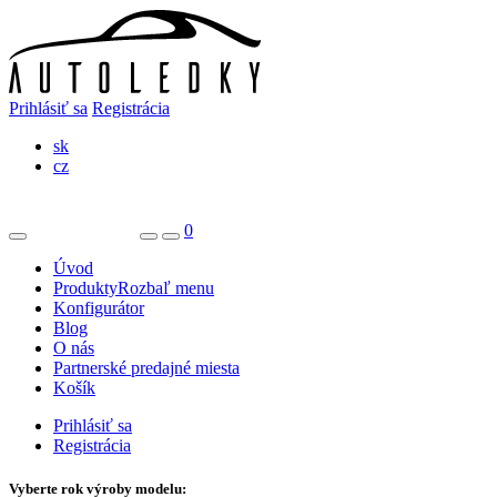
Prihlásiť sa
Registrácia
sk
cz
0
Úvod
Produkty
Rozbaľ menu
Konfigurátor
Blog
O nás
Partnerské predajné miesta
Košík
Prihlásiť sa
Registrácia
Vyberte rok výroby modelu: