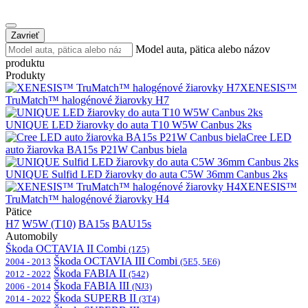
Zavrieť
Model auta, pätica alebo názov
produktu
Produkty
XENESIS™
TruMatch™ halogénové žiarovky H7
UNIQUE LED žiarovky do auta T10 W5W Canbus 2ks
Cree LED
auto žiarovka BA15s P21W Canbus biela
UNIQUE Sulfid LED žiarovky do auta C5W 36mm Canbus 2ks
XENESIS™
TruMatch™ halogénové žiarovky H4
Pätice
H7
W5W (T10)
BA15s
BAU15s
Automobily
Škoda OCTAVIA II Combi
(1Z5)
Škoda OCTAVIA III Combi
2004 - 2013
(5E5, 5E6)
Škoda FABIA II
2012 - 2022
(542)
Škoda FABIA III
2006 - 2014
(NJ3)
Škoda SUPERB II
2014 - 2022
(3T4)