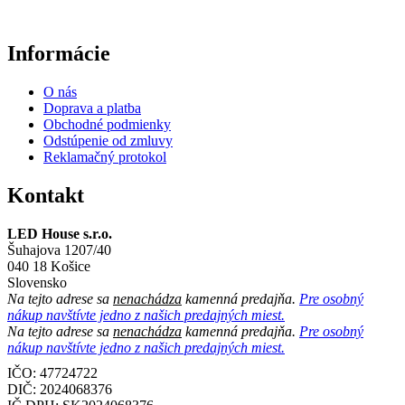
Informácie
O nás
Doprava a platba
Obchodné podmienky
Odstúpenie od zmluvy
Reklamačný protokol
Kontakt
LED House s.r.o.
Šuhajova 1207/40
040 18 Košice
Slovensko
Na tejto adrese sa
nenachádza
kamenná predajňa.
Pre osobný
nákup navštívte jedno z našich predajných miest.
Na tejto adrese sa
nenachádza
kamenná predajňa.
Pre osobný
nákup navštívte jedno z našich predajných miest.
IČO: 47724722
DIČ:
2024068376