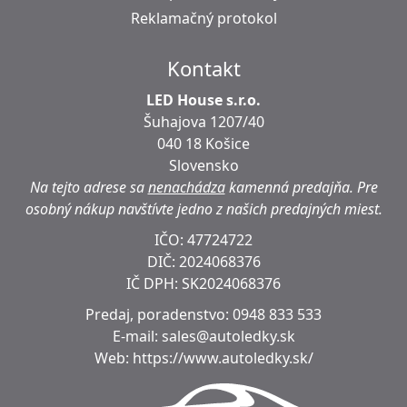
Reklamačný protokol
Kontakt
LED House s.r.o.
Šuhajova 1207/40
040 18 Košice
Slovensko
Na tejto adrese sa
nenachádza
kamenná predajňa.
Pre
osobný nákup navštívte jedno z našich predajných miest.
IČO: 47724722
DIČ:
2024068376
IČ DPH:
SK2024068376
Predaj, poradenstvo:
0948 833 533
E-mail:
sales@autoledky.sk
Web:
https://www.autoledky.sk/