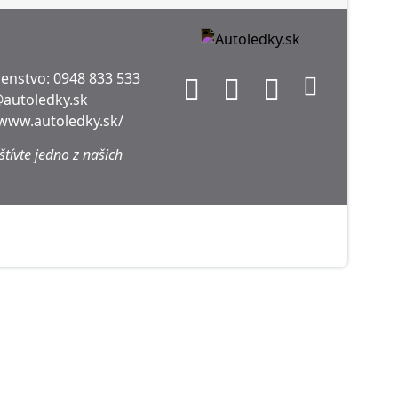
denstvo:
0948 833 533
@autoledky.sk
/www.autoledky.sk/
tívte jedno z našich