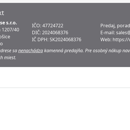
kt
e s.r.o.
IČO: 47724722
Predaj, pora
 1207/40
DIČ:
2024068376
E-mail:
sales
ošice
IČ DPH:
SK2024068376
Web:
https:/
ko
adrese sa
nenachádza
kamenná predajňa.
Pre osobný nákup navš
h miest.