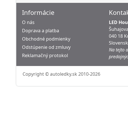
Informácie
Konta
O nás
LED Hous
Šuhajova
Doprava a platba
040 18 K
Obchodné podmienky
Slovens
Odstúpenie od zmluvy
Na tejto 
Reklamačný protokol
predajnýc
Copyright © autoledky.sk 2010-2026