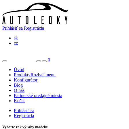
Prihlásiť sa
Registrácia
sk
cz
0
Úvod
Produkty
Rozbaľ menu
Konfigurátor
Blog
O nás
Partnerské predajné miesta
Košík
Prihlásiť sa
Registrácia
Vyberte rok výroby modelu: