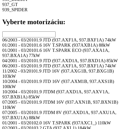
937_
GT
939_
SPIDER
Vyberte motorizáciu:
06/2003 - 03/2010
1.9 JTD (937.AXF1A, 937.BXF1A) 74kW
01/2001 - 03/2010
1.6 16V T.SPARK (937AXB1A) 88kW
01/2001 - 03/2010
1.6 16V T.SPARK ECO (937.AXA1A,
937.BXA1A) 77kW
04/2001 - 03/2010
1.9 JTD (937.AXD1A, 937.BXD1A) 85kW
06/2003 - 03/2010
1.9 JTD (937.AXF1A, 937.BXF1A) 74kW
11/2002 - 03/2010
1.9 JTD 16V (937.AXG1B, 937.BXG1B)
103kW
10/2004 - 03/2010
1.9 JTD 16V (937.AXM1B, 937.AXS1B)
100kW
10/2004 - 03/2010
1.9 JTDM (937.AXD1A, 937.AXV1A,
937.BXB1A) 85kW
07/2005 - 03/2010
1.9 JTDM 16V (937.AXN1B, 937.BXN1B)
110kW
07/2005 - 03/2010
1.9 JTDM 8V (937.AXD1A, 937.AXU1A,
937.BXU1A) 88kW
01/2001 - 03/2010
2.0 16V T.SPARK (937AXC1_) 110kW
02/2003 - 03/2010
3.2 GTA (937.AXL1) 184kW