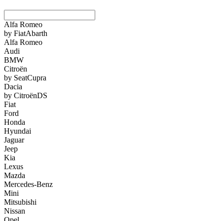
Alfa Romeo
by Fiat
Abarth
Alfa Romeo
Audi
BMW
Citroën
by Seat
Cupra
Dacia
by Citroën
DS
Fiat
Ford
Honda
Hyundai
Jaguar
Jeep
Kia
Lexus
Mazda
Mercedes-Benz
Mini
Mitsubishi
Nissan
Opel