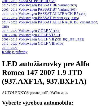
Škoda SUPERB III
2008 - 2015
(3V3)
Volkswagen PASSAT B6 Variant
2015 - 2022
(3C5)
Volkswagen PASSAT B7 Variant
2005 - 2011
(365)
Volkswagen PASSAT ALLTRACK B7
2010 - 2014
(365)
Volkswagen PASSAT Variant
2012 - 2014
(3G5, CB5)
Volkswagen PASSAT ALLTRACK B8 Variant
2014 - 2022
(3G5,
CB5)
Volkswagen GOLF V
2015 - 2022
(1K1)
Volkswagen GOLF VI
2003 - 2009
(5K1)
Volkswagen GOLF VII
2008 - 2013
(5G1, BQ1, BE1, BE2)
Volkswagen GOLF VIII
2012 - 2022
(CD1)
2019 - 2022
Košík je prázdny
LED autožiarovky pre Alfa
Romeo 147 2007 1.9 JTD
(937.AXF1A, 937.BXF1A)
AUTOLEDKY® presne podľa Vášho auta.
Vyberte výrobcu automobilu: