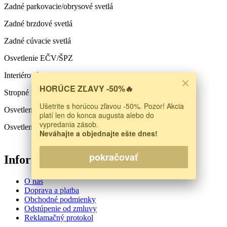
Zadné parkovacie/obrysové svetlá
Zadné brzdové svetlá
Zadné cúvacie svetlá
Osvetlenie EČV/ŠPZ
Interiérové osvetlenie
HORÚCE ZĽAVY -50%🔥
Stropné interiérové osvetlenie
Ušetrite s horúcou zľavou -50%. Pozor! Akcia
Osvetlenie kufra
platí len do konca augusta alebo do
vypredania zásob.
Osvetlenie skrinky spolujazdca
Neváhajte a objednajte ešte dnes!
pokračovať
Informácie
O nás
Doprava a platba
Obchodné podmienky
Odstúpenie od zmluvy
Reklamačný protokol