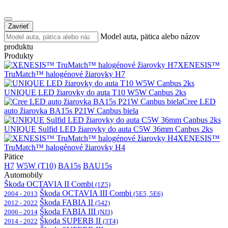
Zavrieť
Model auta, pätica alebo názov
produktu
Produkty
XENESIS™
TruMatch™ halogénové žiarovky H7
UNIQUE LED žiarovky do auta T10 W5W Canbus 2ks
Cree LED
auto žiarovka BA15s P21W Canbus biela
UNIQUE Sulfid LED žiarovky do auta C5W 36mm Canbus 2ks
XENESIS™
TruMatch™ halogénové žiarovky H4
Pätice
H7
W5W (T10)
BA15s
BAU15s
Automobily
Škoda OCTAVIA II Combi
(1Z5)
Škoda OCTAVIA III Combi
2004 - 2013
(5E5, 5E6)
Škoda FABIA II
2012 - 2022
(542)
Škoda FABIA III
2006 - 2014
(NJ3)
Škoda SUPERB II
2014 - 2022
(3T4)