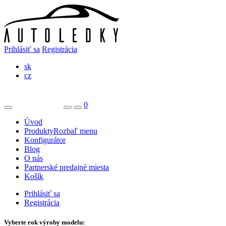
Prihlásiť sa
Registrácia
sk
cz
0
Úvod
Produkty
Rozbaľ menu
Konfigurátor
Blog
O nás
Partnerské predajné miesta
Košík
Prihlásiť sa
Registrácia
Vyberte rok výroby modelu: