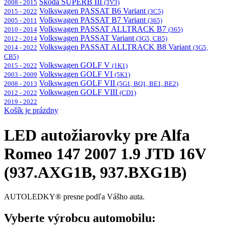
Škoda SUPERB III
2008 - 2015
(3V3)
Volkswagen PASSAT B6 Variant
2015 - 2022
(3C5)
Volkswagen PASSAT B7 Variant
2005 - 2011
(365)
Volkswagen PASSAT ALLTRACK B7
2010 - 2014
(365)
Volkswagen PASSAT Variant
2012 - 2014
(3G5, CB5)
Volkswagen PASSAT ALLTRACK B8 Variant
2014 - 2022
(3G5,
CB5)
Volkswagen GOLF V
2015 - 2022
(1K1)
Volkswagen GOLF VI
2003 - 2009
(5K1)
Volkswagen GOLF VII
2008 - 2013
(5G1, BQ1, BE1, BE2)
Volkswagen GOLF VIII
2012 - 2022
(CD1)
2019 - 2022
Košík je prázdny
LED autožiarovky pre Alfa
Romeo 147 2007 1.9 JTD 16V
(937.AXG1B, 937.BXG1B)
AUTOLEDKY® presne podľa Vášho auta.
Vyberte výrobcu automobilu: