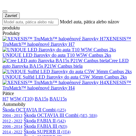
Zavrieť
Model auta, pätica alebo názov
produktu
Produkty
XENESIS™
TruMatch™ halogénové žiarovky H7
UNIQUE LED žiarovky do auta T10 W5W Canbus 2ks
Cree LED
auto žiarovka BA15s P21W Canbus biela
UNIQUE Sulfid LED žiarovky do auta C5W 36mm Canbus 2ks
XENESIS™
TruMatch™ halogénové žiarovky H4
Pätice
H7
W5W (T10)
BA15s
BAU15s
Automobily
Škoda OCTAVIA II Combi
(1Z5)
Škoda OCTAVIA III Combi
2004 - 2013
(5E5, 5E6)
Škoda FABIA II
2012 - 2022
(542)
Škoda FABIA III
2006 - 2014
(NJ3)
Škoda SUPERB II
2014 - 2022
(3T4)