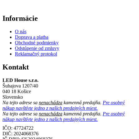
Informácie
O nás
Doprava a platba
Obchodné podmienky
Odstúpenie od zmluvy
Reklamačný protokol
Kontakt
LED House s.r.o.
Šuhajova 1207/40
040 18 Košice
Slovensko
Na tejto adrese sa
nenachádza
kamenná predajňa.
Pre osobný
nákup navštívte jedno z našich predajných miest.
Na tejto adrese sa
nenachádza
kamenná predajňa.
Pre osobný
nákup navštívte jedno z našich predajných miest.
IČO: 47724722
DIČ:
2024068376