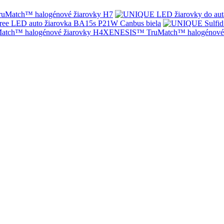
Match™ halogénové žiarovky H7
ree LED auto žiarovka BA15s P21W Canbus biela
XENESIS™ TruMatch™ halogénové 