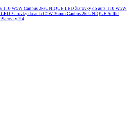
UNIQUE LED žiarovky do auta T10 W5W
UNIQUE Sulfid
žiarovky H4