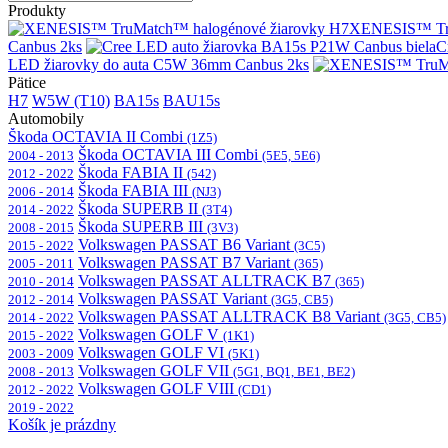
Produkty
XENESIS™ Tru
Canbus 2ks
C
LED žiarovky do auta C5W 36mm Canbus 2ks
Pätice
H7
W5W (T10)
BA15s
BAU15s
Automobily
Škoda OCTAVIA II Combi
(1Z5)
Škoda OCTAVIA III Combi
2004 - 2013
(5E5, 5E6)
Škoda FABIA II
2012 - 2022
(542)
Škoda FABIA III
2006 - 2014
(NJ3)
Škoda SUPERB II
2014 - 2022
(3T4)
Škoda SUPERB III
2008 - 2015
(3V3)
Volkswagen PASSAT B6 Variant
2015 - 2022
(3C5)
Volkswagen PASSAT B7 Variant
2005 - 2011
(365)
Volkswagen PASSAT ALLTRACK B7
2010 - 2014
(365)
Volkswagen PASSAT Variant
2012 - 2014
(3G5, CB5)
Volkswagen PASSAT ALLTRACK B8 Variant
2014 - 2022
(3G5, CB5)
Volkswagen GOLF V
2015 - 2022
(1K1)
Volkswagen GOLF VI
2003 - 2009
(5K1)
Volkswagen GOLF VII
2008 - 2013
(5G1, BQ1, BE1, BE2)
Volkswagen GOLF VIII
2012 - 2022
(CD1)
2019 - 2022
Košík je prázdny