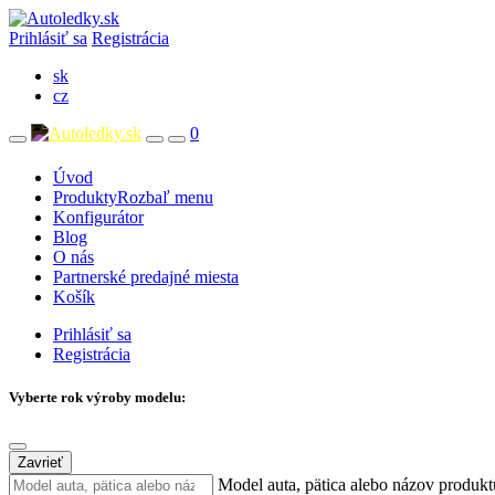
Prihlásiť sa
Registrácia
sk
cz
0
Úvod
Produkty
Rozbaľ menu
Konfigurátor
Blog
O nás
Partnerské predajné miesta
Košík
Prihlásiť sa
Registrácia
Vyberte rok výroby modelu:
Zavrieť
Model auta, pätica alebo názov produkt