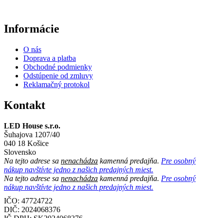
Informácie
O nás
Doprava a platba
Obchodné podmienky
Odstúpenie od zmluvy
Reklamačný protokol
Kontakt
LED House s.r.o.
Šuhajova 1207/40
040 18 Košice
Slovensko
Na tejto adrese sa
nenachádza
kamenná predajňa.
Pre osobný
nákup navštívte jedno z našich predajných miest.
Na tejto adrese sa
nenachádza
kamenná predajňa.
Pre osobný
nákup navštívte jedno z našich predajných miest.
IČO: 47724722
DIČ:
2024068376