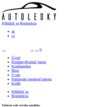
Prihlásiť sa
Registrácia
sk
cz
0
Úvod
Produkty
Rozbaľ menu
Konfigurátor
Blog
O nás
Partnerské predajné miesta
Košík
Prihlásiť sa
Registrácia
Vyberte rok výroby modelu: