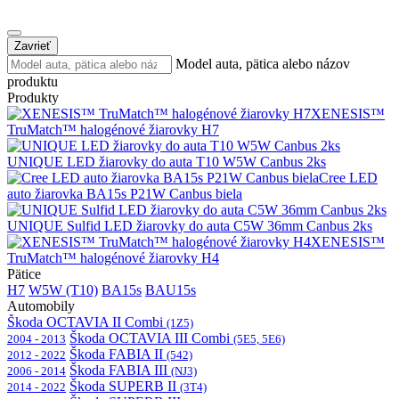
Zavrieť
Model auta, pätica alebo názov
produktu
Produkty
XENESIS™
TruMatch™ halogénové žiarovky H7
UNIQUE LED žiarovky do auta T10 W5W Canbus 2ks
Cree LED
auto žiarovka BA15s P21W Canbus biela
UNIQUE Sulfid LED žiarovky do auta C5W 36mm Canbus 2ks
XENESIS™
TruMatch™ halogénové žiarovky H4
Pätice
H7
W5W (T10)
BA15s
BAU15s
Automobily
Škoda OCTAVIA II Combi
(1Z5)
Škoda OCTAVIA III Combi
2004 - 2013
(5E5, 5E6)
Škoda FABIA II
2012 - 2022
(542)
Škoda FABIA III
2006 - 2014
(NJ3)
Škoda SUPERB II
2014 - 2022
(3T4)