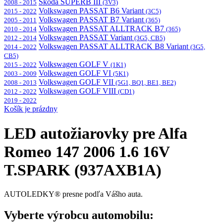
Škoda SUPERB III
2008 - 2015
(3V3)
Volkswagen PASSAT B6 Variant
2015 - 2022
(3C5)
Volkswagen PASSAT B7 Variant
2005 - 2011
(365)
Volkswagen PASSAT ALLTRACK B7
2010 - 2014
(365)
Volkswagen PASSAT Variant
2012 - 2014
(3G5, CB5)
Volkswagen PASSAT ALLTRACK B8 Variant
2014 - 2022
(3G5,
CB5)
Volkswagen GOLF V
2015 - 2022
(1K1)
Volkswagen GOLF VI
2003 - 2009
(5K1)
Volkswagen GOLF VII
2008 - 2013
(5G1, BQ1, BE1, BE2)
Volkswagen GOLF VIII
2012 - 2022
(CD1)
2019 - 2022
Košík je prázdny
LED autožiarovky pre Alfa
Romeo 147 2006 1.6 16V
T.SPARK (937AXB1A)
AUTOLEDKY® presne podľa Vášho auta.
Vyberte výrobcu automobilu: