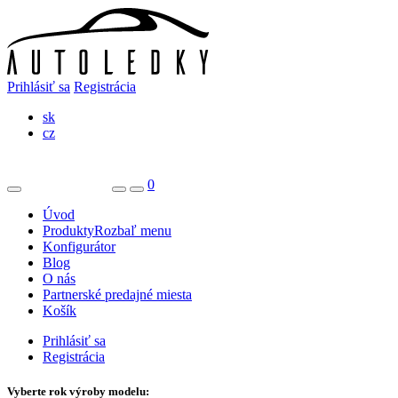
Prihlásiť sa
Registrácia
sk
cz
0
Úvod
Produkty
Rozbaľ menu
Konfigurátor
Blog
O nás
Partnerské predajné miesta
Košík
Prihlásiť sa
Registrácia
Vyberte rok výroby modelu: