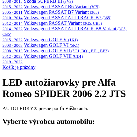
Škoda SUPERB III
2008 - 2015
(3V3)
Volkswagen PASSAT B6 Variant
2015 - 2022
(3C5)
Volkswagen PASSAT B7 Variant
2005 - 2011
(365)
Volkswagen PASSAT ALLTRACK B7
2010 - 2014
(365)
Volkswagen PASSAT Variant
2012 - 2014
(3G5, CB5)
Volkswagen PASSAT ALLTRACK B8 Variant
2014 - 2022
(3G5,
CB5)
Volkswagen GOLF V
2015 - 2022
(1K1)
Volkswagen GOLF VI
2003 - 2009
(5K1)
Volkswagen GOLF VII
2008 - 2013
(5G1, BQ1, BE1, BE2)
Volkswagen GOLF VIII
2012 - 2022
(CD1)
2019 - 2022
Košík je prázdny
LED autožiarovky pre Alfa
Romeo SPIDER 2006 2.2 JTS
AUTOLEDKY® presne podľa Vášho auta.
Vyberte výrobcu automobilu: