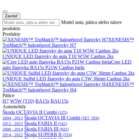
Zavrieť
Model auta, pätica alebo názov
produktu
Produkty
XENESIS™
TruMatch™ halogénové žiarovky H7
UNIQUE LED žiarovky do auta T10 W5W Canbus 2ks
Cree LED
auto žiarovka BA15s P21W Canbus biela
UNIQUE Sulfid LED žiarovky do auta C5W 36mm Canbus 2ks
XENESIS™
TruMatch™ halogénové žiarovky H4
Pätice
H7
W5W (T10)
BA15s
BAU15s
Automobily
Škoda OCTAVIA II Combi
(1Z5)
Škoda OCTAVIA III Combi
2004 - 2013
(5E5, 5E6)
Škoda FABIA II
2012 - 2022
(542)
Škoda FABIA III
2006 - 2014
(NJ3)
Škoda SUPERB II
2014 - 2022
(3T4)