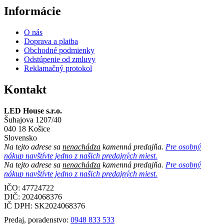
Informácie
O nás
Doprava a platba
Obchodné podmienky
Odstúpenie od zmluvy
Reklamačný protokol
Kontakt
LED House s.r.o.
Šuhajova 1207/40
040 18 Košice
Slovensko
Na tejto adrese sa
nenachádza
kamenná predajňa.
Pre osobný
nákup navštívte jedno z našich predajných miest.
Na tejto adrese sa
nenachádza
kamenná predajňa.
Pre osobný
nákup navštívte jedno z našich predajných miest.
IČO: 47724722
DIČ:
2024068376
IČ DPH:
SK2024068376
Predaj, poradenstvo:
0948 833 533