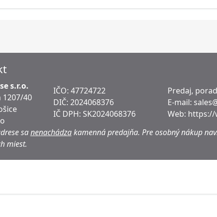
kt
e s.r.o.
IČO: 47724722
Predaj, pora
 1207/40
DIČ:
2024068376
E-mail:
sales
ošice
IČ DPH:
SK2024068376
Web:
https:/
ko
adrese sa
nenachádza
kamenná predajňa.
Pre osobný nákup navš
h miest.