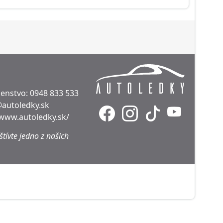
denstvo:
0948 833 533
@autoledky.sk
/www.autoledky.sk/
tívte jedno z našich