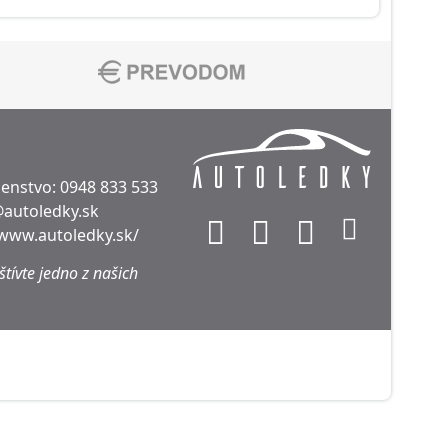
denstvo:
0948 833 533
@autoledky.sk
/www.autoledky.sk/
tívte jedno z našich