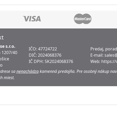
kt
e s.r.o.
IČO: 47724722
Predaj, pora
 1207/40
DIČ:
2024068376
E-mail:
sales
ošice
IČ DPH:
SK2024068376
Web:
https:/
ko
adrese sa
nenachádza
kamenná predajňa.
Pre osobný nákup navš
h miest.