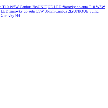
UNIQUE LED žiarovky do auta T10 W5W
UNIQUE Sulfid
žiarovky H4