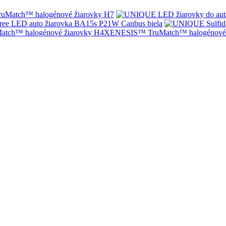
Match™ halogénové žiarovky H7
ree LED auto žiarovka BA15s P21W Canbus biela
XENESIS™ TruMatch™ halogénové 