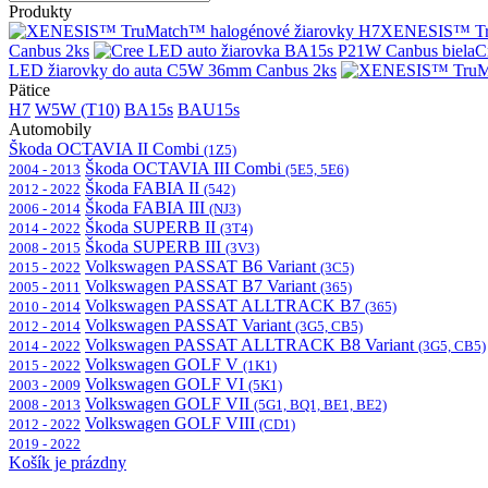
Produkty
XENESIS™ Tru
Canbus 2ks
C
LED žiarovky do auta C5W 36mm Canbus 2ks
Pätice
H7
W5W (T10)
BA15s
BAU15s
Automobily
Škoda OCTAVIA II Combi
(1Z5)
Škoda OCTAVIA III Combi
2004 - 2013
(5E5, 5E6)
Škoda FABIA II
2012 - 2022
(542)
Škoda FABIA III
2006 - 2014
(NJ3)
Škoda SUPERB II
2014 - 2022
(3T4)
Škoda SUPERB III
2008 - 2015
(3V3)
Volkswagen PASSAT B6 Variant
2015 - 2022
(3C5)
Volkswagen PASSAT B7 Variant
2005 - 2011
(365)
Volkswagen PASSAT ALLTRACK B7
2010 - 2014
(365)
Volkswagen PASSAT Variant
2012 - 2014
(3G5, CB5)
Volkswagen PASSAT ALLTRACK B8 Variant
2014 - 2022
(3G5, CB5)
Volkswagen GOLF V
2015 - 2022
(1K1)
Volkswagen GOLF VI
2003 - 2009
(5K1)
Volkswagen GOLF VII
2008 - 2013
(5G1, BQ1, BE1, BE2)
Volkswagen GOLF VIII
2012 - 2022
(CD1)
2019 - 2022
Košík je prázdny