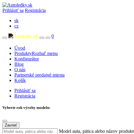
Prihlásiť sa
Registrácia
sk
cz
0
Úvod
Produkty
Rozbaľ menu
Konfigurátor
Blog
O nás
Partnerské predajné miesta
Košík
Prihlásiť sa
Registrácia
Vyberte rok výroby modelu:
Zavrieť
Model auta, pätica alebo názov produkt