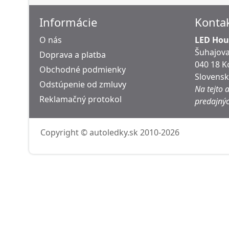
Informácie
Konta
O nás
LED Hous
Šuhajova
Doprava a platba
040 18 K
Obchodné podmienky
Slovens
Odstúpenie od zmluvy
Na tejto 
Reklamačný protokol
predajnýc
Copyright © autoledky.sk 2010-2026