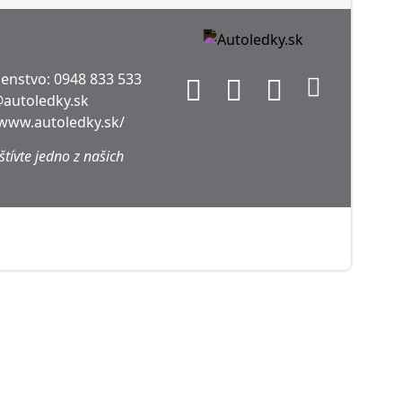
denstvo:
0948 833 533
@autoledky.sk
/www.autoledky.sk/
tívte jedno z našich