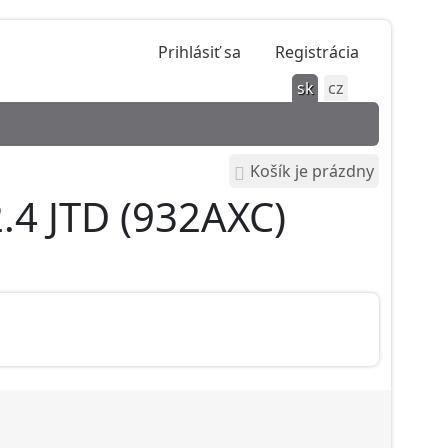
Prihlásiť sa
Registrácia
sk
cz
Košík je prázdny
.4 JTD (932AXC)