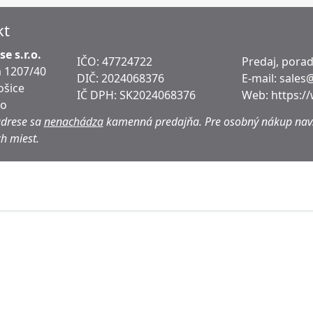
kt
e s.r.o.
IČO: 47724722
Predaj, pora
 1207/40
DIČ:
2024068376
E-mail:
sales
ošice
IČ DPH:
SK2024068376
Web:
https:/
ko
adrese sa
nenachádza
kamenná predajňa.
Pre osobný nákup navš
h miest.