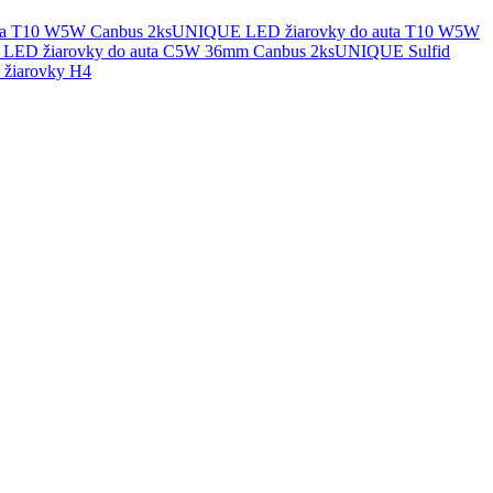
UNIQUE LED žiarovky do auta T10 W5W
UNIQUE Sulfid
žiarovky H4