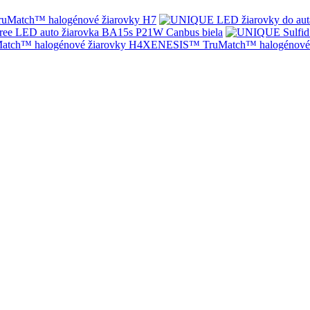
Match™ halogénové žiarovky H7
ree LED auto žiarovka BA15s P21W Canbus biela
XENESIS™ TruMatch™ halogénové 