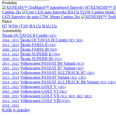
Produkty
XENESIS™ Tru
Canbus 2ks
C
LED žiarovky do auta C5W 36mm Canbus 2ks
Pätice
H7
W5W (T10)
BA15s
BAU15s
Automobily
Škoda OCTAVIA II Combi
(1Z5)
Škoda OCTAVIA III Combi
2004 - 2013
(5E5, 5E6)
Škoda FABIA II
2012 - 2022
(542)
Škoda FABIA III
2006 - 2014
(NJ3)
Škoda SUPERB II
2014 - 2022
(3T4)
Škoda SUPERB III
2008 - 2015
(3V3)
Volkswagen PASSAT B6 Variant
2015 - 2022
(3C5)
Volkswagen PASSAT B7 Variant
2005 - 2011
(365)
Volkswagen PASSAT ALLTRACK B7
2010 - 2014
(365)
Volkswagen PASSAT Variant
2012 - 2014
(3G5, CB5)
Volkswagen PASSAT ALLTRACK B8 Variant
2014 - 2022
(3G5, CB5)
Volkswagen GOLF V
2015 - 2022
(1K1)
Volkswagen GOLF VI
2003 - 2009
(5K1)
Volkswagen GOLF VII
2008 - 2013
(5G1, BQ1, BE1, BE2)
Volkswagen GOLF VIII
2012 - 2022
(CD1)
2019 - 2022
Košík je prázdny