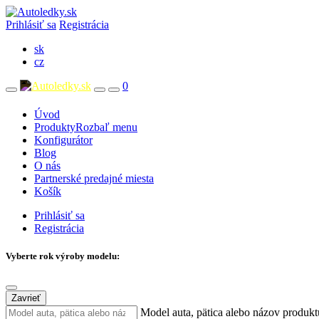
Prihlásiť sa
Registrácia
sk
cz
0
Úvod
Produkty
Rozbaľ menu
Konfigurátor
Blog
O nás
Partnerské predajné miesta
Košík
Prihlásiť sa
Registrácia
Vyberte rok výroby modelu:
Zavrieť
Model auta, pätica alebo názov produkt