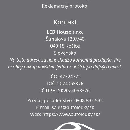
Reklamačný protokol
Kontakt
LED House s.r.o.
Šuhajova 1207/40
040 18 Košice
Slovensko
Na tejto adrese sa
nenachádza
kamenná predajňa.
Pre
osobný nákup navštívte jedno z našich predajných miest.
IČO: 47724722
DIČ:
2024068376
IČ DPH:
SK2024068376
Predaj, poradenstvo:
0948 833 533
E-mail:
sales@autoledky.sk
Web:
https://www.autoledky.sk/