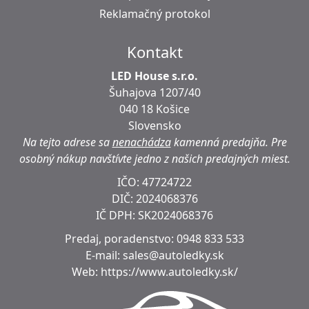
Reklamačný protokol
Kontakt
LED House s.r.o.
Šuhajova 1207/40
040 18 Košice
Slovensko
Na tejto adrese sa
nenachádza
kamenná predajňa.
Pre
osobný nákup navštívte jedno z našich predajných miest.
IČO: 47724722
DIČ:
2024068376
IČ DPH:
SK2024068376
Predaj, poradenstvo:
0948 833 533
E-mail:
sales@autoledky.sk
Web:
https://www.autoledky.sk/