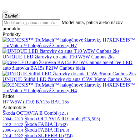
Zavrieť
Model auta, pätica alebo názov
produktu
Produkty
XENESIS™
TruMatch™ halogénové žiarovky H7
UNIQUE LED žiarovky do auta T10 W5W Canbus 2ks
Cree LED
auto žiarovka BA15s P21W Canbus biela
UNIQUE Sulfid LED žiarovky do auta C5W 36mm Canbus 2ks
XENESIS™
TruMatch™ halogénové žiarovky H4
Pätice
H7
W5W (T10)
BA15s
BAU15s
Automobily
Škoda OCTAVIA II Combi
(1Z5)
Škoda OCTAVIA III Combi
2004 - 2013
(5E5, 5E6)
Škoda FABIA II
2012 - 2022
(542)
Škoda FABIA III
2006 - 2014
(NJ3)
Škoda SUPERB II
2014 - 2022
(3T4)