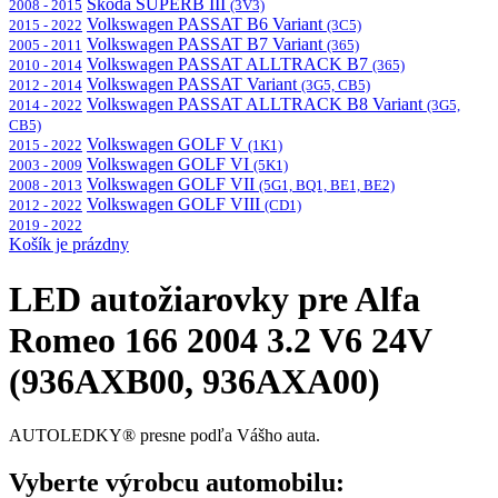
Škoda SUPERB III
2008 - 2015
(3V3)
Volkswagen PASSAT B6 Variant
2015 - 2022
(3C5)
Volkswagen PASSAT B7 Variant
2005 - 2011
(365)
Volkswagen PASSAT ALLTRACK B7
2010 - 2014
(365)
Volkswagen PASSAT Variant
2012 - 2014
(3G5, CB5)
Volkswagen PASSAT ALLTRACK B8 Variant
2014 - 2022
(3G5,
CB5)
Volkswagen GOLF V
2015 - 2022
(1K1)
Volkswagen GOLF VI
2003 - 2009
(5K1)
Volkswagen GOLF VII
2008 - 2013
(5G1, BQ1, BE1, BE2)
Volkswagen GOLF VIII
2012 - 2022
(CD1)
2019 - 2022
Košík je prázdny
LED autožiarovky pre Alfa
Romeo 166 2004 3.2 V6 24V
(936AXB00, 936AXA00)
AUTOLEDKY® presne podľa Vášho auta.
Vyberte výrobcu automobilu: