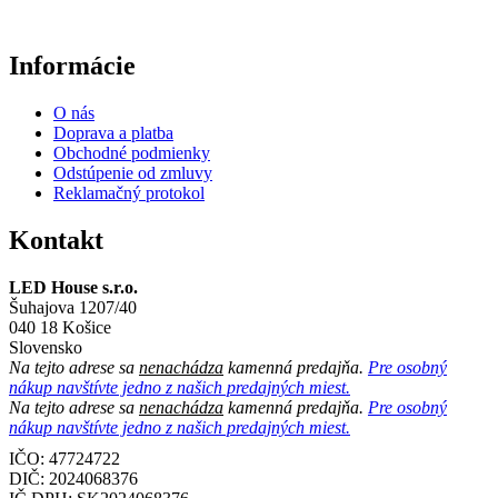
Informácie
O nás
Doprava a platba
Obchodné podmienky
Odstúpenie od zmluvy
Reklamačný protokol
Kontakt
LED House s.r.o.
Šuhajova 1207/40
040 18 Košice
Slovensko
Na tejto adrese sa
nenachádza
kamenná predajňa.
Pre osobný
nákup navštívte jedno z našich predajných miest.
Na tejto adrese sa
nenachádza
kamenná predajňa.
Pre osobný
nákup navštívte jedno z našich predajných miest.
IČO: 47724722
DIČ:
2024068376