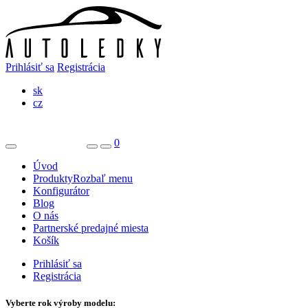
Prihlásiť sa
Registrácia
sk
cz
0
Úvod
Produkty
Rozbaľ menu
Konfigurátor
Blog
O nás
Partnerské predajné miesta
Košík
Prihlásiť sa
Registrácia
Vyberte rok výroby modelu: