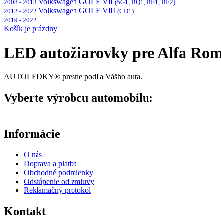
Volkswagen GOLF VII
2008 - 2013
(5G1, BQ1, BE1, BE2)
Volkswagen GOLF VIII
2012 - 2022
(CD1)
2019 - 2022
Košík je prázdny
LED autožiarovky pre Alfa Rom
AUTOLEDKY® presne podľa Vášho auta.
Vyberte výrobcu automobilu:
Informácie
O nás
Doprava a platba
Obchodné podmienky
Odstúpenie od zmluvy
Reklamačný protokol
Kontakt