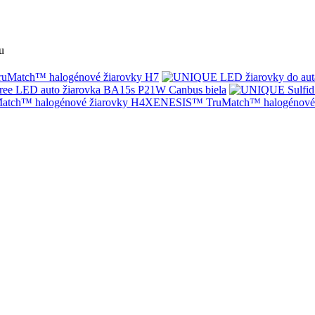
u
Match™ halogénové žiarovky H7
ree LED auto žiarovka BA15s P21W Canbus biela
XENESIS™ TruMatch™ halogénové 