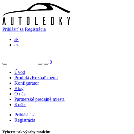
Prihlásiť sa
Registrácia
sk
cz
0
Úvod
Produkty
Rozbaľ menu
Konfigurátor
Blog
O nás
Partnerské predajné miesta
Košík
Prihlásiť sa
Registrácia
Vyberte rok výroby modelu: