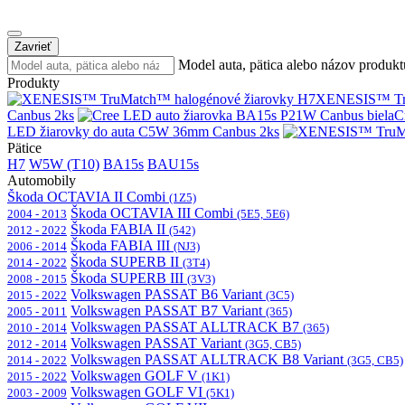
Zavrieť
Model auta, pätica alebo názov produkt
Produkty
XENESIS™ Tru
Canbus 2ks
C
LED žiarovky do auta C5W 36mm Canbus 2ks
Pätice
H7
W5W (T10)
BA15s
BAU15s
Automobily
Škoda OCTAVIA II Combi
(1Z5)
Škoda OCTAVIA III Combi
2004 - 2013
(5E5, 5E6)
Škoda FABIA II
2012 - 2022
(542)
Škoda FABIA III
2006 - 2014
(NJ3)
Škoda SUPERB II
2014 - 2022
(3T4)
Škoda SUPERB III
2008 - 2015
(3V3)
Volkswagen PASSAT B6 Variant
2015 - 2022
(3C5)
Volkswagen PASSAT B7 Variant
2005 - 2011
(365)
Volkswagen PASSAT ALLTRACK B7
2010 - 2014
(365)
Volkswagen PASSAT Variant
2012 - 2014
(3G5, CB5)
Volkswagen PASSAT ALLTRACK B8 Variant
2014 - 2022
(3G5, CB5)
Volkswagen GOLF V
2015 - 2022
(1K1)
Volkswagen GOLF VI
2003 - 2009
(5K1)