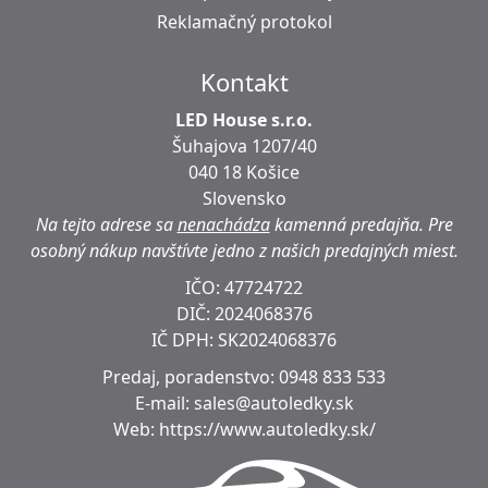
Reklamačný protokol
Kontakt
LED House s.r.o.
Šuhajova 1207/40
040 18 Košice
Slovensko
Na tejto adrese sa
nenachádza
kamenná predajňa.
Pre
osobný nákup navštívte jedno z našich predajných miest.
IČO: 47724722
DIČ:
2024068376
IČ DPH:
SK2024068376
Predaj, poradenstvo:
0948 833 533
E-mail:
sales@autoledky.sk
Web:
https://www.autoledky.sk/