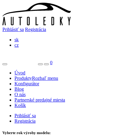
Prihlásiť sa
Registrácia
sk
cz
0
Úvod
Produkty
Rozbaľ menu
Konfigurátor
Blog
O nás
Partnerské predajné miesta
Košík
Prihlásiť sa
Registrácia
Vyberte rok výroby modelu: