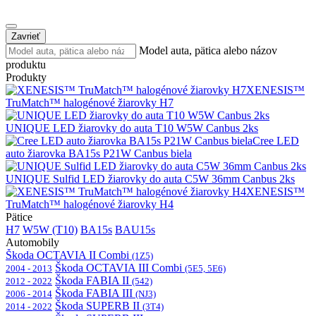
Zavrieť
Model auta, pätica alebo názov
produktu
Produkty
XENESIS™
TruMatch™ halogénové žiarovky H7
UNIQUE LED žiarovky do auta T10 W5W Canbus 2ks
Cree LED
auto žiarovka BA15s P21W Canbus biela
UNIQUE Sulfid LED žiarovky do auta C5W 36mm Canbus 2ks
XENESIS™
TruMatch™ halogénové žiarovky H4
Pätice
H7
W5W (T10)
BA15s
BAU15s
Automobily
Škoda OCTAVIA II Combi
(1Z5)
Škoda OCTAVIA III Combi
2004 - 2013
(5E5, 5E6)
Škoda FABIA II
2012 - 2022
(542)
Škoda FABIA III
2006 - 2014
(NJ3)
Škoda SUPERB II
2014 - 2022
(3T4)