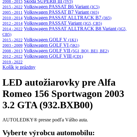
Škoda SUPERB III
2008 - 2015
(3V3)
Volkswagen PASSAT B6 Variant
2015 - 2022
(3C5)
Volkswagen PASSAT B7 Variant
2005 - 2011
(365)
Volkswagen PASSAT ALLTRACK B7
2010 - 2014
(365)
Volkswagen PASSAT Variant
2012 - 2014
(3G5, CB5)
Volkswagen PASSAT ALLTRACK B8 Variant
2014 - 2022
(3G5,
CB5)
Volkswagen GOLF V
2015 - 2022
(1K1)
Volkswagen GOLF VI
2003 - 2009
(5K1)
Volkswagen GOLF VII
2008 - 2013
(5G1, BQ1, BE1, BE2)
Volkswagen GOLF VIII
2012 - 2022
(CD1)
2019 - 2022
Košík je prázdny
LED autožiarovky pre Alfa
Romeo 156 Sportwagon 2003
3.2 GTA (932.BXB00)
AUTOLEDKY® presne podľa Vášho auta.
Vyberte výrobcu automobilu: