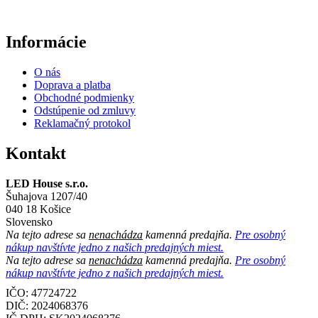
Informácie
O nás
Doprava a platba
Obchodné podmienky
Odstúpenie od zmluvy
Reklamačný protokol
Kontakt
LED House s.r.o.
Šuhajova 1207/40
040 18 Košice
Slovensko
Na tejto adrese sa
nenachádza
kamenná predajňa.
Pre osobný
nákup navštívte jedno z našich predajných miest.
Na tejto adrese sa
nenachádza
kamenná predajňa.
Pre osobný
nákup navštívte jedno z našich predajných miest.
IČO: 47724722
DIČ:
2024068376