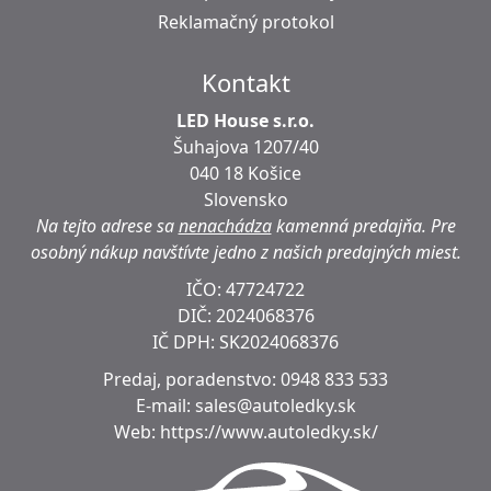
Reklamačný protokol
Kontakt
LED House s.r.o.
Šuhajova 1207/40
040 18 Košice
Slovensko
Na tejto adrese sa
nenachádza
kamenná predajňa.
Pre
osobný nákup navštívte jedno z našich predajných miest.
IČO: 47724722
DIČ:
2024068376
IČ DPH:
SK2024068376
Predaj, poradenstvo:
0948 833 533
E-mail:
sales@autoledky.sk
Web:
https://www.autoledky.sk/