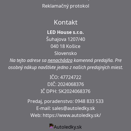
Reklamačný protokol
Kontakt
LED House s.r.o.
Šuhajova 1207/40
040 18 Košice
Slovensko
Na tejto adrese sa
nenachádza
kamenná predajňa.
Pre
osobný nákup navštívte jedno z našich predajných miest.
IČO: 47724722
DIČ:
2024068376
IČ DPH:
SK2024068376
Predaj, poradenstvo:
0948 833 533
E-mail:
sales@autoledky.sk
Web:
https://www.autoledky.sk/