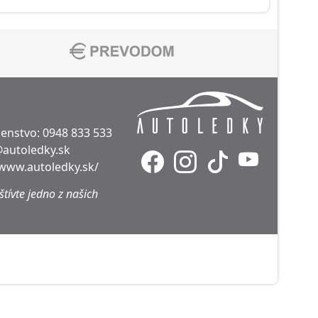
denstvo:
0948 833 533
@autoledky.sk
/www.autoledky.sk/
tívte jedno z našich