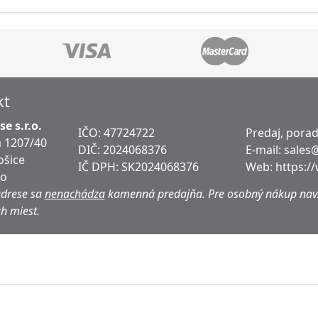
kt
e s.r.o.
IČO: 47724722
Predaj, pora
 1207/40
DIČ:
2024068376
E-mail:
sales
ošice
IČ DPH:
SK2024068376
Web:
https:/
ko
adrese sa
nenachádza
kamenná predajňa.
Pre osobný nákup navš
h miest.