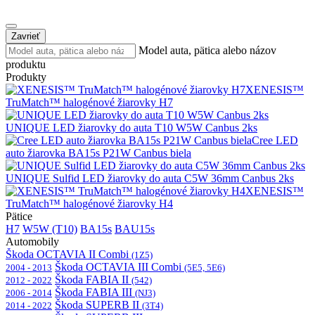
Zavrieť
Model auta, pätica alebo názov
produktu
Produkty
XENESIS™
TruMatch™ halogénové žiarovky H7
UNIQUE LED žiarovky do auta T10 W5W Canbus 2ks
Cree LED
auto žiarovka BA15s P21W Canbus biela
UNIQUE Sulfid LED žiarovky do auta C5W 36mm Canbus 2ks
XENESIS™
TruMatch™ halogénové žiarovky H4
Pätice
H7
W5W (T10)
BA15s
BAU15s
Automobily
Škoda OCTAVIA II Combi
(1Z5)
Škoda OCTAVIA III Combi
2004 - 2013
(5E5, 5E6)
Škoda FABIA II
2012 - 2022
(542)
Škoda FABIA III
2006 - 2014
(NJ3)
Škoda SUPERB II
2014 - 2022
(3T4)