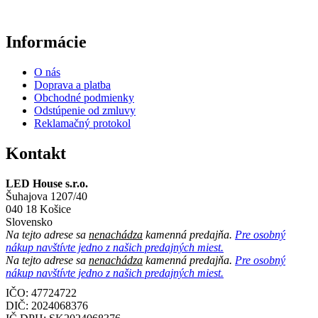
Informácie
O nás
Doprava a platba
Obchodné podmienky
Odstúpenie od zmluvy
Reklamačný protokol
Kontakt
LED House s.r.o.
Šuhajova 1207/40
040 18 Košice
Slovensko
Na tejto adrese sa
nenachádza
kamenná predajňa.
Pre osobný
nákup navštívte jedno z našich predajných miest.
Na tejto adrese sa
nenachádza
kamenná predajňa.
Pre osobný
nákup navštívte jedno z našich predajných miest.
IČO: 47724722
DIČ:
2024068376