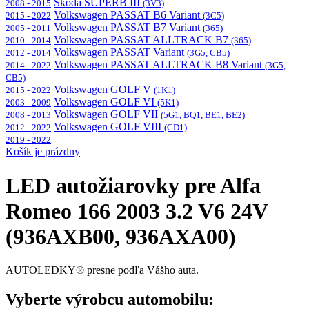
Škoda SUPERB III
2008 - 2015
(3V3)
Volkswagen PASSAT B6 Variant
2015 - 2022
(3C5)
Volkswagen PASSAT B7 Variant
2005 - 2011
(365)
Volkswagen PASSAT ALLTRACK B7
2010 - 2014
(365)
Volkswagen PASSAT Variant
2012 - 2014
(3G5, CB5)
Volkswagen PASSAT ALLTRACK B8 Variant
2014 - 2022
(3G5,
CB5)
Volkswagen GOLF V
2015 - 2022
(1K1)
Volkswagen GOLF VI
2003 - 2009
(5K1)
Volkswagen GOLF VII
2008 - 2013
(5G1, BQ1, BE1, BE2)
Volkswagen GOLF VIII
2012 - 2022
(CD1)
2019 - 2022
Košík je prázdny
LED autožiarovky pre Alfa
Romeo 166 2003 3.2 V6 24V
(936AXB00, 936AXA00)
AUTOLEDKY® presne podľa Vášho auta.
Vyberte výrobcu automobilu: