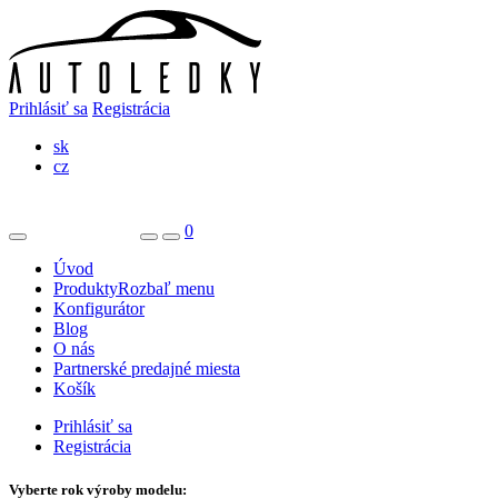
Prihlásiť sa
Registrácia
sk
cz
0
Úvod
Produkty
Rozbaľ menu
Konfigurátor
Blog
O nás
Partnerské predajné miesta
Košík
Prihlásiť sa
Registrácia
Vyberte rok výroby modelu: