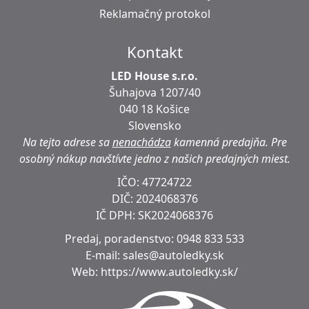
Reklamačný protokol
Kontakt
LED House s.r.o.
Šuhajova 1207/40
040 18 Košice
Slovensko
Na tejto adrese sa
nenachádza
kamenná predajňa.
Pre
osobný nákup navštívte jedno z našich predajných miest.
IČO: 47724722
DIČ:
2024068376
IČ DPH:
SK2024068376
Predaj, poradenstvo:
0948 833 533
E-mail:
sales@autoledky.sk
Web:
https://www.autoledky.sk/