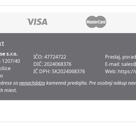
kt
e s.r.o.
IČO: 47724722
Predaj, pora
 1207/40
DIČ:
2024068376
E-mail:
sales
ošice
IČ DPH:
SK2024068376
Web:
https:/
ko
adrese sa
nenachádza
kamenná predajňa.
Pre osobný nákup navš
h miest.