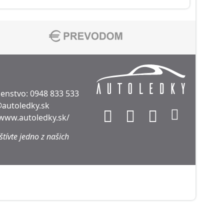
denstvo:
0948 833 533
@autoledky.sk
/www.autoledky.sk/
tívte jedno z našich