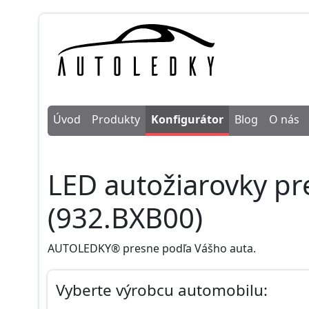
Úvod
Produkty
Konfigurátor
Blog
O nás
LED autožiarovky p
(932.BXB00)
AUTOLEDKY® presne podľa Vášho auta.
Vyberte výrobcu automobilu: