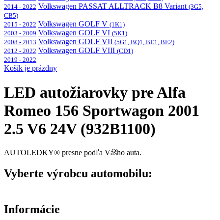
Volkswagen PASSAT ALLTRACK B8 Variant
2014 - 2022
(3G5,
CB5)
Volkswagen GOLF V
2015 - 2022
(1K1)
Volkswagen GOLF VI
2003 - 2009
(5K1)
Volkswagen GOLF VII
2008 - 2013
(5G1, BQ1, BE1, BE2)
Volkswagen GOLF VIII
2012 - 2022
(CD1)
2019 - 2022
Košík je prázdny
LED autožiarovky pre Alfa
Romeo 156 Sportwagon 2001
2.5 V6 24V (932B1100)
AUTOLEDKY® presne podľa Vášho auta.
Vyberte výrobcu automobilu:
Informácie