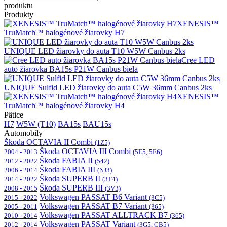
produktu
Produkty
XENESIS™
TruMatch™ halogénové žiarovky H7
UNIQUE LED žiarovky do auta T10 W5W Canbus 2ks
Cree LED
auto žiarovka BA15s P21W Canbus biela
UNIQUE Sulfid LED žiarovky do auta C5W 36mm Canbus 2ks
XENESIS™
TruMatch™ halogénové žiarovky H4
Pätice
H7
W5W (T10)
BA15s
BAU15s
Automobily
Škoda OCTAVIA II Combi
(1Z5)
Škoda OCTAVIA III Combi
2004 - 2013
(5E5, 5E6)
Škoda FABIA II
2012 - 2022
(542)
Škoda FABIA III
2006 - 2014
(NJ3)
Škoda SUPERB II
2014 - 2022
(3T4)
Škoda SUPERB III
2008 - 2015
(3V3)
Volkswagen PASSAT B6 Variant
2015 - 2022
(3C5)
Volkswagen PASSAT B7 Variant
2005 - 2011
(365)
Volkswagen PASSAT ALLTRACK B7
2010 - 2014
(365)
Volkswagen PASSAT Variant
2012 - 2014
(3G5, CB5)