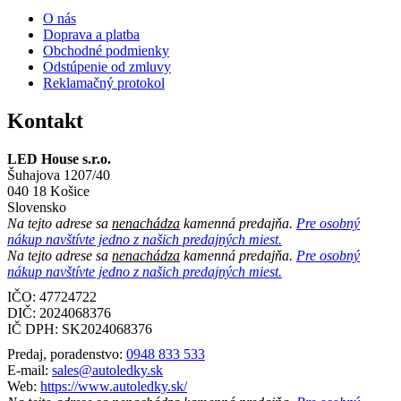
O nás
Doprava a platba
Obchodné podmienky
Odstúpenie od zmluvy
Reklamačný protokol
Kontakt
LED House s.r.o.
Šuhajova 1207/40
040 18 Košice
Slovensko
Na tejto adrese sa
nenachádza
kamenná predajňa.
Pre osobný
nákup navštívte jedno z našich predajných miest.
Na tejto adrese sa
nenachádza
kamenná predajňa.
Pre osobný
nákup navštívte jedno z našich predajných miest.
IČO: 47724722
DIČ:
2024068376
IČ DPH:
SK2024068376
Predaj, poradenstvo:
0948 833 533
E-mail:
sales@autoledky.sk
Web:
https://www.autoledky.sk/