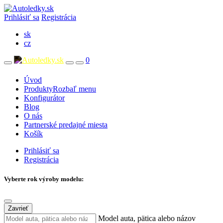
Prihlásiť sa
Registrácia
sk
cz
0
Úvod
Produkty
Rozbaľ menu
Konfigurátor
Blog
O nás
Partnerské predajné miesta
Košík
Prihlásiť sa
Registrácia
Vyberte rok výroby modelu:
Zavrieť
Model auta, pätica alebo názov