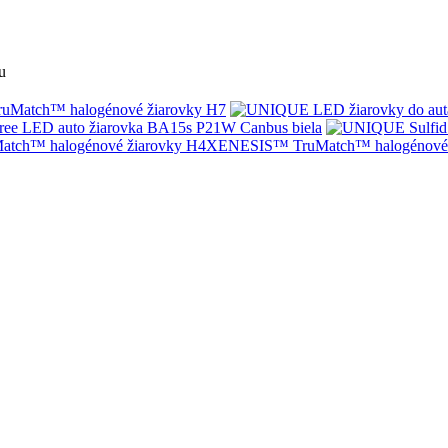
u
Match™ halogénové žiarovky H7
ree LED auto žiarovka BA15s P21W Canbus biela
XENESIS™ TruMatch™ halogénové 