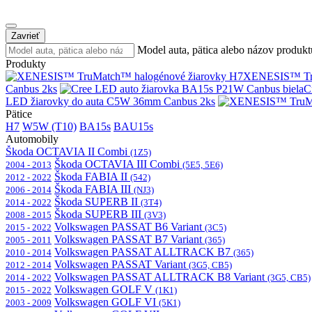
Zavrieť
Model auta, pätica alebo názov produkt
Produkty
XENESIS™ Tru
Canbus 2ks
C
LED žiarovky do auta C5W 36mm Canbus 2ks
Pätice
H7
W5W (T10)
BA15s
BAU15s
Automobily
Škoda OCTAVIA II Combi
(1Z5)
Škoda OCTAVIA III Combi
2004 - 2013
(5E5, 5E6)
Škoda FABIA II
2012 - 2022
(542)
Škoda FABIA III
2006 - 2014
(NJ3)
Škoda SUPERB II
2014 - 2022
(3T4)
Škoda SUPERB III
2008 - 2015
(3V3)
Volkswagen PASSAT B6 Variant
2015 - 2022
(3C5)
Volkswagen PASSAT B7 Variant
2005 - 2011
(365)
Volkswagen PASSAT ALLTRACK B7
2010 - 2014
(365)
Volkswagen PASSAT Variant
2012 - 2014
(3G5, CB5)
Volkswagen PASSAT ALLTRACK B8 Variant
2014 - 2022
(3G5, CB5)
Volkswagen GOLF V
2015 - 2022
(1K1)
Volkswagen GOLF VI
2003 - 2009
(5K1)