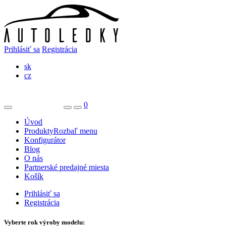
Prihlásiť sa
Registrácia
sk
cz
0
Úvod
Produkty
Rozbaľ menu
Konfigurátor
Blog
O nás
Partnerské predajné miesta
Košík
Prihlásiť sa
Registrácia
Vyberte rok výroby modelu: