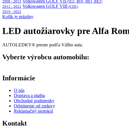
Volkswagen GOLF VII
2008 - 2013
(5G1, BQ1, BE1, BE2)
Volkswagen GOLF VIII
2012 - 2022
(CD1)
2019 - 2022
Košík je prázdny
LED autožiarovky pre Alfa Rom
AUTOLEDKY® presne podľa Vášho auta.
Vyberte výrobcu automobilu:
Informácie
O nás
Doprava a platba
Obchodné podmienky
Odstúpenie od zmluvy
Reklamačný protokol
Kontakt