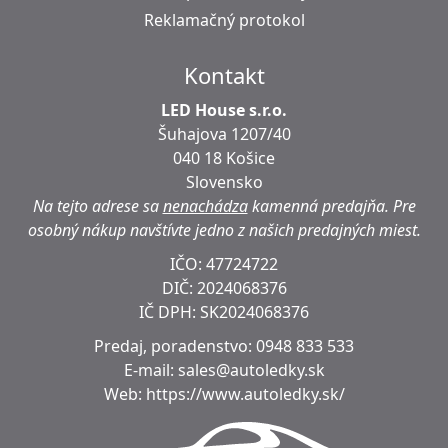
Reklamačný protokol
Kontakt
LED House s.r.o.
Šuhajova 1207/40
040 18 Košice
Slovensko
Na tejto adrese sa
nenachádza
kamenná predajňa.
Pre
osobný nákup navštívte jedno z našich predajných miest.
IČO: 47724722
DIČ:
2024068376
IČ DPH:
SK2024068376
Predaj, poradenstvo:
0948 833 533
E-mail:
sales@autoledky.sk
Web:
https://www.autoledky.sk/