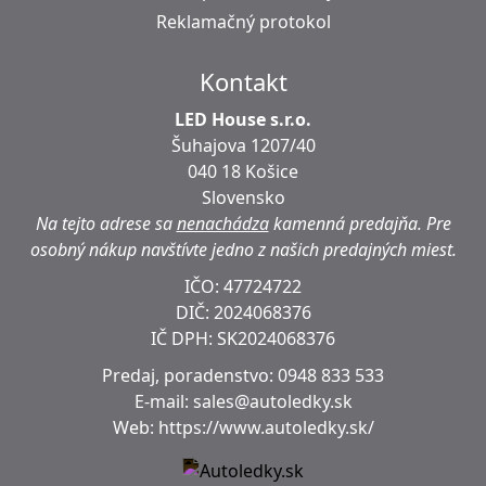
Reklamačný protokol
Kontakt
LED House s.r.o.
Šuhajova 1207/40
040 18 Košice
Slovensko
Na tejto adrese sa
nenachádza
kamenná predajňa.
Pre
osobný nákup navštívte jedno z našich predajných miest.
IČO: 47724722
DIČ:
2024068376
IČ DPH:
SK2024068376
Predaj, poradenstvo:
0948 833 533
E-mail:
sales@autoledky.sk
Web:
https://www.autoledky.sk/