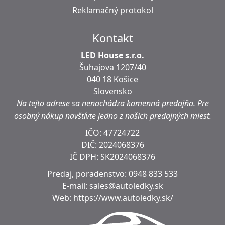
Reklamačný protokol
Kontakt
LED House s.r.o.
Šuhajova 1207/40
040 18 Košice
Slovensko
Na tejto adrese sa
nenachádza
kamenná predajňa.
Pre
osobný nákup navštívte jedno z našich predajných miest.
IČO: 47724722
DIČ:
2024068376
IČ DPH:
SK2024068376
Predaj, poradenstvo:
0948 833 533
E-mail:
sales@autoledky.sk
Web:
https://www.autoledky.sk/