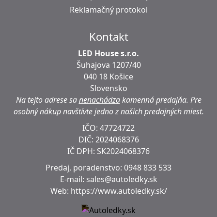
Reklamačný protokol
Kontakt
LED House s.r.o.
Šuhajova 1207/40
040 18 Košice
Slovensko
Na tejto adrese sa
nenachádza
kamenná predajňa.
Pre
osobný nákup navštívte jedno z našich predajných miest.
IČO: 47724722
DIČ:
2024068376
IČ DPH:
SK2024068376
Predaj, poradenstvo:
0948 833 533
E-mail:
sales@autoledky.sk
Web:
https://www.autoledky.sk/