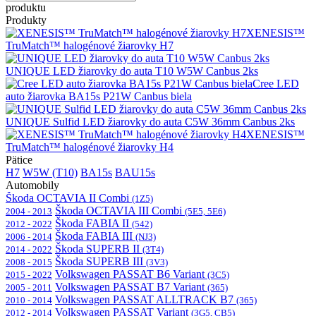
produktu
Produkty
XENESIS™
TruMatch™ halogénové žiarovky H7
UNIQUE LED žiarovky do auta T10 W5W Canbus 2ks
Cree LED
auto žiarovka BA15s P21W Canbus biela
UNIQUE Sulfid LED žiarovky do auta C5W 36mm Canbus 2ks
XENESIS™
TruMatch™ halogénové žiarovky H4
Pätice
H7
W5W (T10)
BA15s
BAU15s
Automobily
Škoda OCTAVIA II Combi
(1Z5)
Škoda OCTAVIA III Combi
2004 - 2013
(5E5, 5E6)
Škoda FABIA II
2012 - 2022
(542)
Škoda FABIA III
2006 - 2014
(NJ3)
Škoda SUPERB II
2014 - 2022
(3T4)
Škoda SUPERB III
2008 - 2015
(3V3)
Volkswagen PASSAT B6 Variant
2015 - 2022
(3C5)
Volkswagen PASSAT B7 Variant
2005 - 2011
(365)
Volkswagen PASSAT ALLTRACK B7
2010 - 2014
(365)
Volkswagen PASSAT Variant
2012 - 2014
(3G5, CB5)