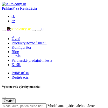
Prihlásiť sa
Registrácia
sk
cz
0
Úvod
Produkty
Rozbaľ menu
Konfigurátor
Blog
O nás
Partnerské predajné miesta
Košík
Prihlásiť sa
Registrácia
Vyberte rok výroby modelu:
Zavrieť
Model auta, pätica alebo názov