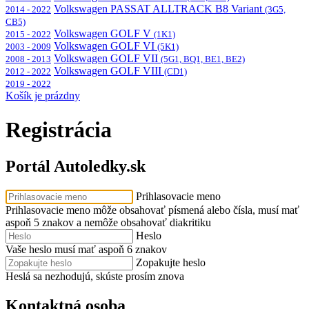
Volkswagen PASSAT ALLTRACK B8 Variant
2014 - 2022
(3G5,
CB5)
Volkswagen GOLF V
2015 - 2022
(1K1)
Volkswagen GOLF VI
2003 - 2009
(5K1)
Volkswagen GOLF VII
2008 - 2013
(5G1, BQ1, BE1, BE2)
Volkswagen GOLF VIII
2012 - 2022
(CD1)
2019 - 2022
Košík je prázdny
Registrácia
Portál Autoledky.sk
Prihlasovacie meno
Prihlasovacie meno môže obsahovať písmená alebo čísla, musí mať
aspoň 5 znakov a nemôže obsahovať diakritiku
Heslo
Vaše heslo musí mať aspoň 6 znakov
Zopakujte heslo
Heslá sa nezhodujú, skúste prosím znova
Kontaktná osoba