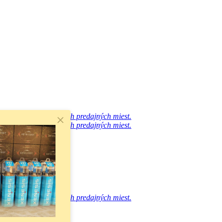
avštívte jedno z našich predajných miest.
avštívte jedno z našich predajných miest.
avštívte jedno z našich predajných miest.