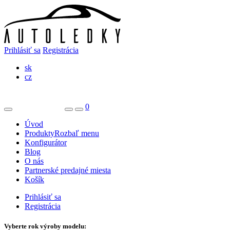
Prihlásiť sa
Registrácia
sk
cz
0
Úvod
Produkty
Rozbaľ menu
Konfigurátor
Blog
O nás
Partnerské predajné miesta
Košík
Prihlásiť sa
Registrácia
Vyberte rok výroby modelu: