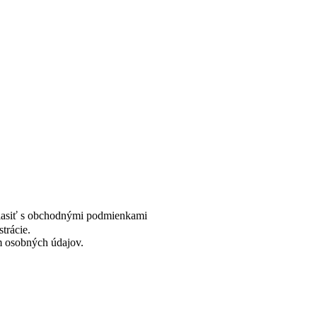
úhlasiť s obchodnými podmienkami
trácie.
m osobných údajov.