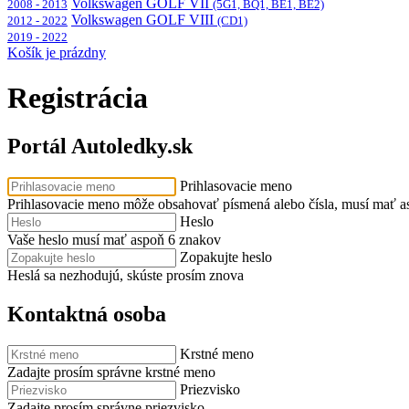
Volkswagen GOLF VII
2008 - 2013
(5G1, BQ1, BE1, BE2)
Volkswagen GOLF VIII
2012 - 2022
(CD1)
2019 - 2022
Košík je prázdny
Registrácia
Portál Autoledky.sk
Prihlasovacie meno
Prihlasovacie meno môže obsahovať písmená alebo čísla, musí mať a
Heslo
Vaše heslo musí mať aspoň 6 znakov
Zopakujte heslo
Heslá sa nezhodujú, skúste prosím znova
Kontaktná osoba
Krstné meno
Zadajte prosím správne krstné meno
Priezvisko
Zadajte prosím správne priezvisko