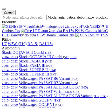
Zavrieť
Model auta, pätica alebo názov produkt
Produkty
XENESIS™ Tru
Canbus 2ks
C
LED žiarovky do auta C5W 36mm Canbus 2ks
Pätice
H7
W5W (T10)
BA15s
BAU15s
Automobily
Škoda OCTAVIA II Combi
(1Z5)
Škoda OCTAVIA III Combi
2004 - 2013
(5E5, 5E6)
Škoda FABIA II
2012 - 2022
(542)
Škoda FABIA III
2006 - 2014
(NJ3)
Škoda SUPERB II
2014 - 2022
(3T4)
Škoda SUPERB III
2008 - 2015
(3V3)
Volkswagen PASSAT B6 Variant
2015 - 2022
(3C5)
Volkswagen PASSAT B7 Variant
2005 - 2011
(365)
Volkswagen PASSAT ALLTRACK B7
2010 - 2014
(365)
Volkswagen PASSAT Variant
2012 - 2014
(3G5, CB5)
Volkswagen PASSAT ALLTRACK B8 Variant
2014 - 2022
(3G5, CB5)
Volkswagen GOLF V
2015 - 2022
(1K1)
Volkswagen GOLF VI
2003 - 2009
(5K1)