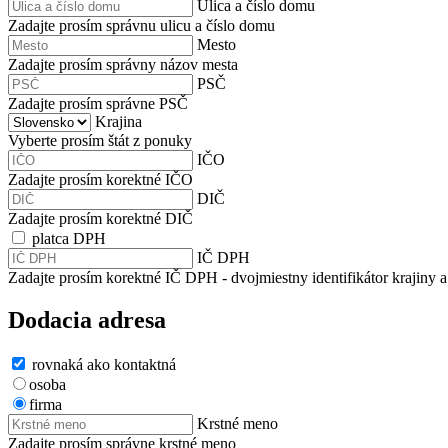
Ulica a číslo domu
Zadajte prosím správnu ulicu a číslo domu
Mesto
Zadajte prosím správny názov mesta
PSČ
Zadajte prosím správne PSČ
Krajina
Vyberte prosím štát z ponuky
IČO
Zadajte prosím korektné IČO
DIČ
Zadajte prosím korektné DIČ
platca DPH
IČ DPH
Zadajte prosím korektné IČ DPH - dvojmiestny identifikátor krajiny a
Dodacia adresa
rovnaká ako kontaktná
osoba
firma
Krstné meno
Zadajte prosím správne krstné meno