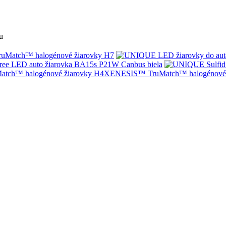
u
Match™ halogénové žiarovky H7
ree LED auto žiarovka BA15s P21W Canbus biela
XENESIS™ TruMatch™ halogénové 