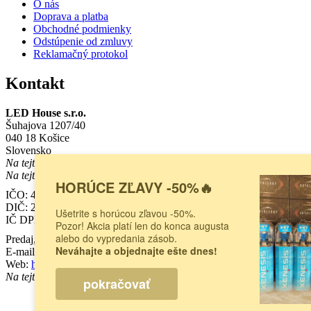
O nás
Doprava a platba
Obchodné podmienky
Odstúpenie od zmluvy
Reklamačný protokol
Kontakt
LED House s.r.o.
Šuhajova 1207/40
040 18 Košice
Slovensko
Na tejto adrese sa
nenachádza
kamenná predajňa.
Pre osobný nákup n
Na tejto adrese sa
nenachádza
kamenná predajňa.
Pre osobný nákup n
HORÚCE ZĽAVY -50%🔥
IČO: 47724722
DIČ:
2024068376
Ušetrite s horúcou zľavou -50%.
IČ DPH:
SK2024068376
Pozor! Akcia platí len do konca augusta
alebo do vypredania zásob.
Predaj, poradenstvo:
0948 833 533
Neváhajte a objednajte ešte dnes!
E-mail:
sales@autoledky.sk
Web:
https://www.autoledky.sk/
Na tejto adrese sa
nenachádza
kamenná predajňa.
Pre osobný nákup n
pokračovať