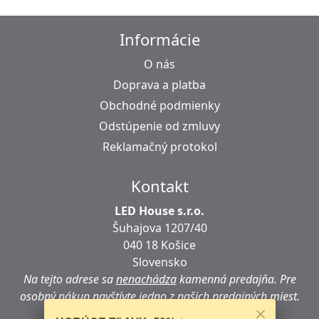
Informácie
O nás
Doprava a platba
Obchodné podmienky
Odstúpenie od zmluvy
Reklamačný protokol
Kontakt
LED House s.r.o.
Šuhajova 1207/40
040 18 Košice
Slovensko
Na tejto adrese sa
nenachádza
kamenná predajňa.
Pre
osobný nákup navštívte jedno z našich predajných miest.