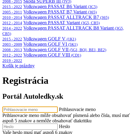
Škoda SUPERB III
2008 - 2015
(3V3)
Volkswagen PASSAT B6 Variant
2015 - 2022
(3C5)
Volkswagen PASSAT B7 Variant
2005 - 2011
(365)
Volkswagen PASSAT ALLTRACK B7
2010 - 2014
(365)
Volkswagen PASSAT Variant
2012 - 2014
(3G5, CB5)
Volkswagen PASSAT ALLTRACK B8 Variant
2014 - 2022
(3G5,
CB5)
Volkswagen GOLF V
2015 - 2022
(1K1)
Volkswagen GOLF VI
2003 - 2009
(5K1)
Volkswagen GOLF VII
2008 - 2013
(5G1, BQ1, BE1, BE2)
Volkswagen GOLF VIII
2012 - 2022
(CD1)
2019 - 2022
Košík je prázdny
Registrácia
Portál Autoledky.sk
Prihlasovacie meno
Prihlasovacie meno môže obsahovať písmená alebo čísla, musí mať
aspoň 5 znakov a nemôže obsahovať diakritiku
Heslo
Vaše heslo musí mať aspoň 6 znakov