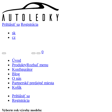
Prihlásiť sa
Registrácia
sk
cz
0
Úvod
Produkty
Rozbaľ menu
Konfigurátor
Blog
O nás
Partnerské predajné miesta
Košík
Prihlásiť sa
Registrácia
Vyberte rok výroby modelu: