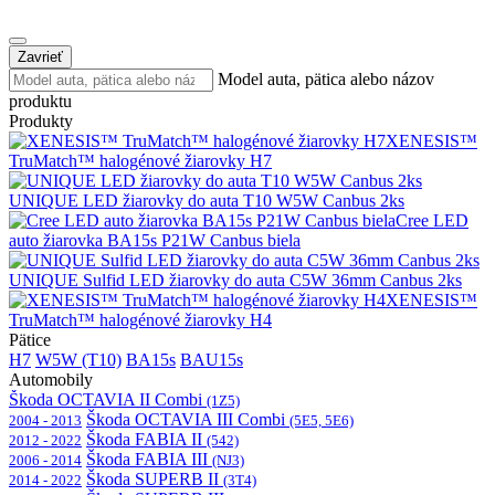
Zavrieť
Model auta, pätica alebo názov
produktu
Produkty
XENESIS™
TruMatch™ halogénové žiarovky H7
UNIQUE LED žiarovky do auta T10 W5W Canbus 2ks
Cree LED
auto žiarovka BA15s P21W Canbus biela
UNIQUE Sulfid LED žiarovky do auta C5W 36mm Canbus 2ks
XENESIS™
TruMatch™ halogénové žiarovky H4
Pätice
H7
W5W (T10)
BA15s
BAU15s
Automobily
Škoda OCTAVIA II Combi
(1Z5)
Škoda OCTAVIA III Combi
2004 - 2013
(5E5, 5E6)
Škoda FABIA II
2012 - 2022
(542)
Škoda FABIA III
2006 - 2014
(NJ3)
Škoda SUPERB II
2014 - 2022
(3T4)