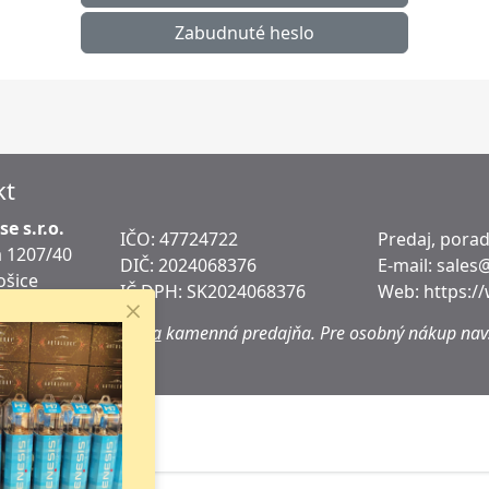
Zabudnuté heslo
kt
e s.r.o.
IČO: 47724722
Predaj, pora
 1207/40
DIČ:
2024068376
E-mail:
sales
ošice
IČ DPH:
SK2024068376
Web:
https:/
ko
adrese sa
nenachádza
kamenná predajňa.
Pre osobný nákup navš
h miest.