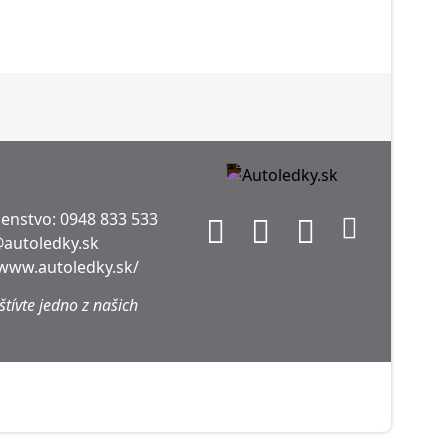
denstvo:
0948 833 533
@autoledky.sk
/www.autoledky.sk/
tívte jedno z našich