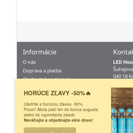
Informácie
Konta
O nás
LED Hous
Šuhajova
Doprava a platba
040 18 K
Obchodné podmienky
Slovens
Odstúpenie od zmluvy
Na tejto 
HORÚCE ZĽAVY -50%🔥
Reklamačný protokol
predajnýc
Ušetrite s horúcou zľavou -50%.
Pozor! Akcia platí len do konca augusta
alebo do vypredania zásob.
Copyright © autoledky.sk 2010-2026
Neváhajte a objednajte ešte dnes!