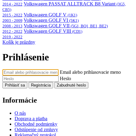
Volkswagen PASSAT ALLTRACK B8 Variant
2014 - 2022
(3G5,
CB5)
Volkswagen GOLF V
2015 - 2022
(1K1)
Volkswagen GOLF VI
2003 - 2009
(5K1)
Volkswagen GOLF VII
2008 - 2013
(5G1, BQ1, BE1, BE2)
Volkswagen GOLF VIII
2012 - 2022
(CD1)
2019 - 2022
Košík je prázdny
Prihlásenie
Email alebo prihlasovacie meno
Heslo
Prihlásiť sa
Registrácia
Zabudnuté heslo
Informácie
O nás
Doprava a platba
Obchodné podmienky
Odstúpenie od zmluvy
Reklamačný protokol