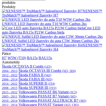
produktu
Produkty
XENESIS™
TruMatch™ halogénové žiarovky H7
UNIQUE LED žiarovky do auta T10 W5W Canbus 2ks
Cree LED
auto žiarovka BA15s P21W Canbus biela
UNIQUE Sulfid LED žiarovky do auta C5W 36mm Canbus 2ks
XENESIS™
TruMatch™ halogénové žiarovky H4
Pätice
H7
W5W (T10)
BA15s
BAU15s
Automobily
Škoda OCTAVIA II Combi
(1Z5)
Škoda OCTAVIA III Combi
2004 - 2013
(5E5, 5E6)
Škoda FABIA II
2012 - 2022
(542)
Škoda FABIA III
2006 - 2014
(NJ3)
Škoda SUPERB II
2014 - 2022
(3T4)
Škoda SUPERB III
2008 - 2015
(3V3)
Volkswagen PASSAT B6 Variant
2015 - 2022
(3C5)
Volkswagen PASSAT B7 Variant
2005 - 2011
(365)
Volkswagen PASSAT ALLTRACK B7
2010 - 2014
(365)
Volkswagen PASSAT Variant
2012 - 2014
(3G5, CB5)