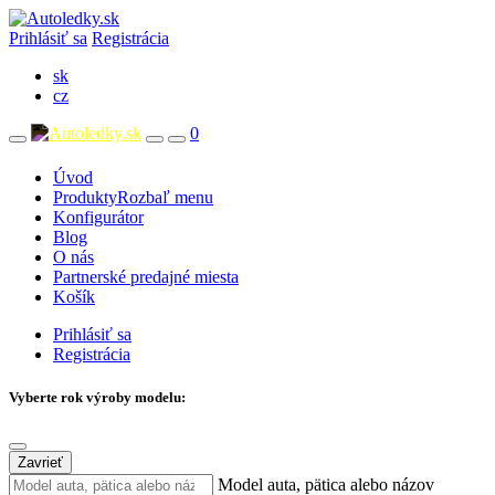
Prihlásiť sa
Registrácia
sk
cz
0
Úvod
Produkty
Rozbaľ menu
Konfigurátor
Blog
O nás
Partnerské predajné miesta
Košík
Prihlásiť sa
Registrácia
Vyberte rok výroby modelu:
Zavrieť
Model auta, pätica alebo názov