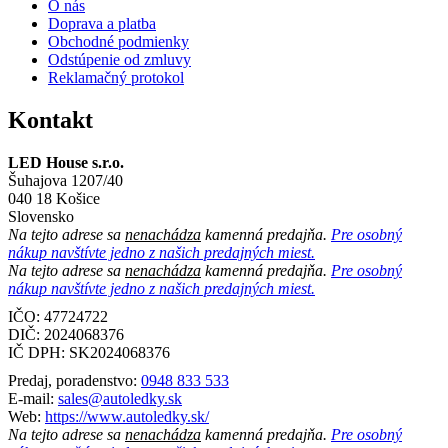
O nás
Doprava a platba
Obchodné podmienky
Odstúpenie od zmluvy
Reklamačný protokol
Kontakt
LED House s.r.o.
Šuhajova 1207/40
040 18 Košice
Slovensko
Na tejto adrese sa
nenachádza
kamenná predajňa.
Pre osobný
nákup navštívte jedno z našich predajných miest.
Na tejto adrese sa
nenachádza
kamenná predajňa.
Pre osobný
nákup navštívte jedno z našich predajných miest.
IČO: 47724722
DIČ:
2024068376
IČ DPH:
SK2024068376
Predaj, poradenstvo:
0948 833 533
E-mail:
sales@autoledky.sk
Web:
https://www.autoledky.sk/
Na tejto adrese sa
nenachádza
kamenná predajňa.
Pre osobný