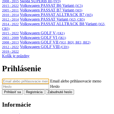
Škoda SUPERB III
2008 - 2015
(3V3)
Volkswagen PASSAT B6 Variant
2015 - 2022
(3C5)
Volkswagen PASSAT B7 Variant
2005 - 2011
(365)
Volkswagen PASSAT ALLTRACK B7
2010 - 2014
(365)
Volkswagen PASSAT Variant
2012 - 2014
(3G5, CB5)
Volkswagen PASSAT ALLTRACK B8 Variant
2014 - 2022
(3G5,
CB5)
Volkswagen GOLF V
2015 - 2022
(1K1)
Volkswagen GOLF VI
2003 - 2009
(5K1)
Volkswagen GOLF VII
2008 - 2013
(5G1, BQ1, BE1, BE2)
Volkswagen GOLF VIII
2012 - 2022
(CD1)
2019 - 2022
Košík je prázdny
Prihlásenie
Email alebo prihlasovacie meno
Heslo
Prihlásiť sa
Registrácia
Zabudnuté heslo
Informácie