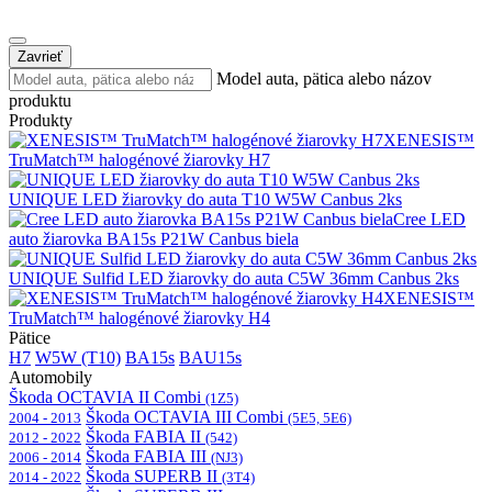
Zavrieť
Model auta, pätica alebo názov
produktu
Produkty
XENESIS™
TruMatch™ halogénové žiarovky H7
UNIQUE LED žiarovky do auta T10 W5W Canbus 2ks
Cree LED
auto žiarovka BA15s P21W Canbus biela
UNIQUE Sulfid LED žiarovky do auta C5W 36mm Canbus 2ks
XENESIS™
TruMatch™ halogénové žiarovky H4
Pätice
H7
W5W (T10)
BA15s
BAU15s
Automobily
Škoda OCTAVIA II Combi
(1Z5)
Škoda OCTAVIA III Combi
2004 - 2013
(5E5, 5E6)
Škoda FABIA II
2012 - 2022
(542)
Škoda FABIA III
2006 - 2014
(NJ3)
Škoda SUPERB II
2014 - 2022
(3T4)