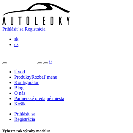
Prihlásiť sa
Registrácia
sk
cz
0
Úvod
Produkty
Rozbaľ menu
Konfigurátor
Blog
O nás
Partnerské predajné miesta
Košík
Prihlásiť sa
Registrácia
Vyberte rok výroby modelu: