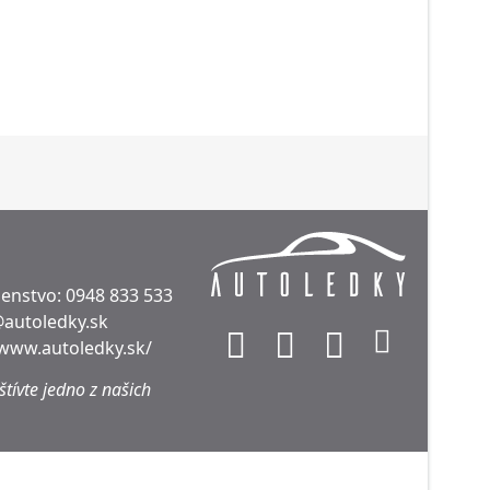
denstvo:
0948 833 533
@autoledky.sk
/www.autoledky.sk/
tívte jedno z našich