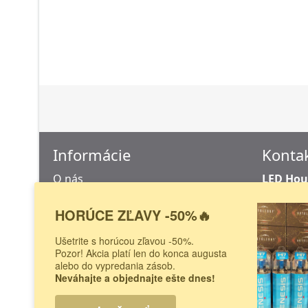
Informácie
Konta
O nás
LED Hous
Šuhajova
Doprava a platba
040 18 K
HORÚCE ZĽAVY -50%🔥
Obchodné podmienky
Slovens
Odstúpenie od zmluvy
Ušetrite s horúcou zľavou -50%.
Na tejto 
Pozor! Akcia platí len do konca augusta
Reklamačný protokol
predajnýc
alebo do vypredania zásob.
Neváhajte a objednajte ešte dnes!
Copyright © autoledky.sk 2010-2026