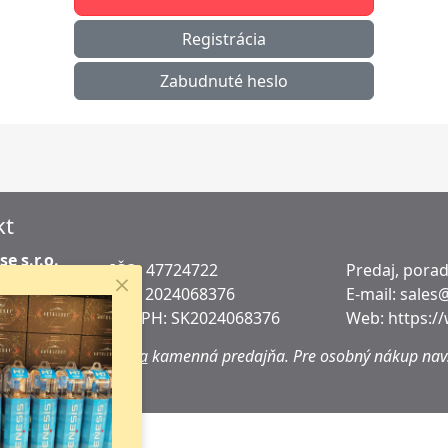
Registrácia
Zabudnuté heslo
kt
e s.r.o.
IČO: 47724722
Predaj, pora
 1207/40
DIČ:
2024068376
E-mail:
sales
ošice
IČ DPH:
SK2024068376
Web:
https:/
ko
adrese sa
nenachádza
kamenná predajňa.
Pre osobný nákup navš
h miest.