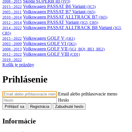
Škoda SUPERB III
2008 - 2015
(3V3)
Volkswagen PASSAT B6 Variant
2015 - 2022
(3C5)
Volkswagen PASSAT B7 Variant
2005 - 2011
(365)
Volkswagen PASSAT ALLTRACK B7
2010 - 2014
(365)
Volkswagen PASSAT Variant
2012 - 2014
(3G5, CB5)
Volkswagen PASSAT ALLTRACK B8 Variant
2014 - 2022
(3G5,
CB5)
Volkswagen GOLF V
2015 - 2022
(1K1)
Volkswagen GOLF VI
2003 - 2009
(5K1)
Volkswagen GOLF VII
2008 - 2013
(5G1, BQ1, BE1, BE2)
Volkswagen GOLF VIII
2012 - 2022
(CD1)
2019 - 2022
Košík je prázdny
Prihlásenie
Email alebo prihlasovacie meno
Heslo
Prihlásiť sa
Registrácia
Zabudnuté heslo
Informácie