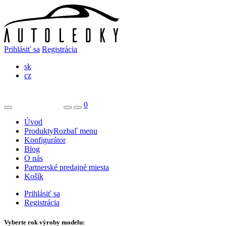
Prihlásiť sa
Registrácia
sk
cz
0
Úvod
Produkty
Rozbaľ menu
Konfigurátor
Blog
O nás
Partnerské predajné miesta
Košík
Prihlásiť sa
Registrácia
Vyberte rok výroby modelu: