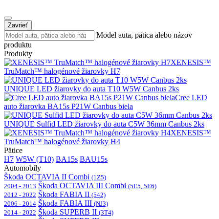
Zavrieť
Model auta, pätica alebo názov
produktu
Produkty
XENESIS™
TruMatch™ halogénové žiarovky H7
UNIQUE LED žiarovky do auta T10 W5W Canbus 2ks
Cree LED
auto žiarovka BA15s P21W Canbus biela
UNIQUE Sulfid LED žiarovky do auta C5W 36mm Canbus 2ks
XENESIS™
TruMatch™ halogénové žiarovky H4
Pätice
H7
W5W (T10)
BA15s
BAU15s
Automobily
Škoda OCTAVIA II Combi
(1Z5)
Škoda OCTAVIA III Combi
2004 - 2013
(5E5, 5E6)
Škoda FABIA II
2012 - 2022
(542)
Škoda FABIA III
2006 - 2014
(NJ3)
Škoda SUPERB II
2014 - 2022
(3T4)