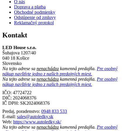
O nás
Doprava a platba
Obchodné podmienky
Odstúpenie od zmluvy
Reklamačný protokol
Kontakt
LED House s.r.o.
Šuhajova 1207/40
040 18 Košice
Slovensko
Na tejto adrese sa
nenachádza
kamenná predajňa.
Pre osobný
nákup navštívte jedno z našich predajných miest.
Na tejto adrese sa
nenachádza
kamenná predajňa.
Pre osobný
nákup navštívte jedno z našich predajných miest.
IČO: 47724722
DIČ:
2024068376
IČ DPH:
SK2024068376
Predaj, poradenstvo:
0948 833 533
E-mail:
sales@autoledky.sk
Web:
https://www.autoledky.sk/
Na tejto adrese sa
nenachádza
kamenná predajňa.
Pre osobný