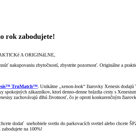
o rok zabodujete!
KTICKé A ORIGINáLNE,
vyhnúť nakupovaniu zbytočností, zbystrite pozornosť. Originálne a pra
esis™ TruMatch™
. Unikátne ,,xenon-look“ žiarovky Xenesis dodajú
isícky spokojných zákazníkov, ktorí denno-denne brázdia cesty s Xene
 Xenesisy zachovávajú dlhú životnosť, čo je oproti konkurenčným žiar
ž chcete dodať snehobiele svetlo do parkovacích svetiel alebo chcet
E zabodujete na 100%!