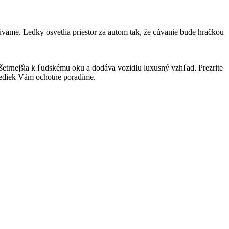
úvame. Ledky osvetlia priestor za autom tak, že cúvanie bude hračkou
a šetrnejšia k ľudskému oku a dodáva vozidlu luxusný vzhľad. Prezrite
 lediek Vám ochotne poradíme.