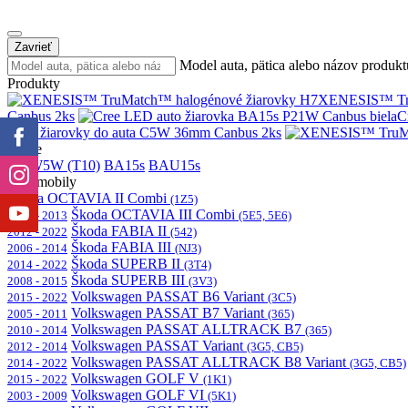
Zavrieť
Model auta, pätica alebo názov produkt
Produkty
XENESIS™ Tru
Canbus 2ks
C
LED žiarovky do auta C5W 36mm Canbus 2ks
Pätice
H7
W5W (T10)
BA15s
BAU15s
Automobily
Škoda OCTAVIA II Combi
(1Z5)
Škoda OCTAVIA III Combi
2004 - 2013
(5E5, 5E6)
Škoda FABIA II
2012 - 2022
(542)
Škoda FABIA III
2006 - 2014
(NJ3)
Škoda SUPERB II
2014 - 2022
(3T4)
Škoda SUPERB III
2008 - 2015
(3V3)
Volkswagen PASSAT B6 Variant
2015 - 2022
(3C5)
Volkswagen PASSAT B7 Variant
2005 - 2011
(365)
Volkswagen PASSAT ALLTRACK B7
2010 - 2014
(365)
Volkswagen PASSAT Variant
2012 - 2014
(3G5, CB5)
Volkswagen PASSAT ALLTRACK B8 Variant
2014 - 2022
(3G5, CB5)
Volkswagen GOLF V
2015 - 2022
(1K1)
Volkswagen GOLF VI
2003 - 2009
(5K1)