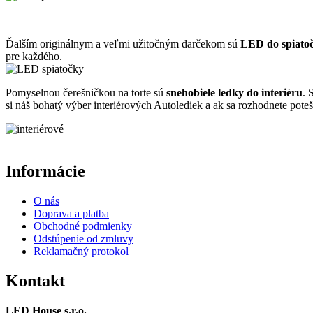
Ďalším originálnym a veľmi užitočným darčekom sú
LED do spiatoč
pre každého.
Pomyselnou čerešničkou na torte sú
snehobiele ledky do interiéru
. 
si náš bohatý výber interiérových Autolediek a ak sa rozhodnete po
Informácie
O nás
Doprava a platba
Obchodné podmienky
Odstúpenie od zmluvy
Reklamačný protokol
Kontakt
LED House s.r.o.