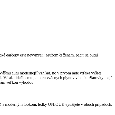
ktické darčeky ešte nevymreli! Mužom či ženám, páčiť sa budú
 Vášmu autu modernejší vzhľad, no v prvom rade vďaka vyššej
sismi. Vďaka ideálnemu pomeru vzácnych plynov v banke žiarovky majú
ovkám veľkou výhodou.
e ŠPZ s moderným lookom, ledky UNIQUE využijete v oboch prípadoch.