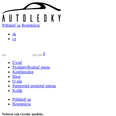
Prihlásiť sa
Registrácia
sk
cz
0
Úvod
Produkty
Rozbaľ menu
Konfigurátor
Blog
O nás
Partnerské predajné miesta
Košík
Prihlásiť sa
Registrácia
Vyberte rok výroby modelu: