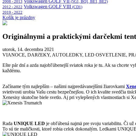
Volkswagen GOLF VII
2008 - 2013
(5G1, BQ1, BE1, BE2)
Volkswagen GOLF VIII
2012 - 2022
(CD1)
2019 - 2022
Košík je prázdny
Originálnymi a praktickými darčekmi tent
utorok, 14. decembra 2021
VIANOCE, DARčEKY, AUTOLEDKY, LED OSVETLENIE, PRA
Ešte pár dní a azda najobľúbenejší sviatok roka je tu. Ak sa chcete 
každému.
Začíname tým najlepším – našimi najpredávanejšími žiarovkami
Xen
svietivosti urobia Vašu cestu bezpečnejšou. O ich kvalite svedčia t
Xenesisy skutočne biele svetlo. Aj pri vylepšených vlastnostiach si
Rada
UNIQUE LED
je obľúbená najmä pre svoju variabilitu. Či u
To sú tie maličkosti, ktoré robia celok dokonalým. Ledkami UNIQU