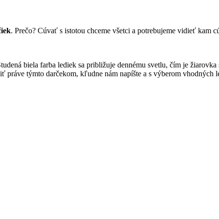
iek
. Prečo? Cúvať s istotou chceme všetci a potrebujeme vidieť kam c
Studená biela farba lediek sa približuje dennému svetlu, čím je žiarovk
tešiť práve týmto darčekom, kľudne nám napíšte a s výberom vhodných