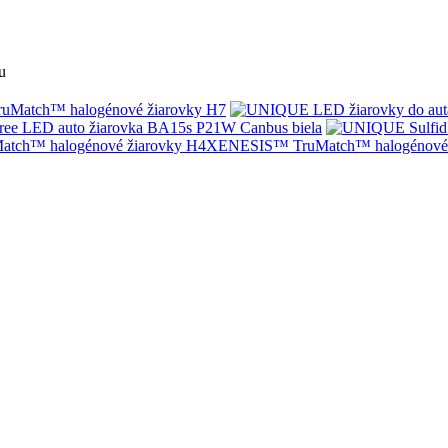
u
Match™ halogénové žiarovky H7
ree LED auto žiarovka BA15s P21W Canbus biela
XENESIS™ TruMatch™ halogénové 